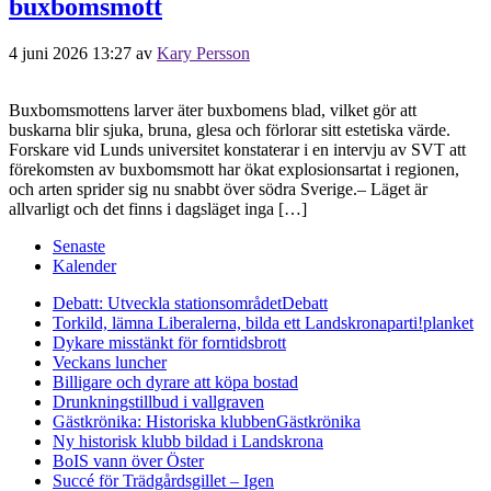
buxbomsmott
4 juni 2026 13:27
av
Kary Persson
Buxbomsmottens larver äter buxbomens blad, vilket gör att
buskarna blir sjuka, bruna, glesa och förlorar sitt estetiska värde.
Forskare vid Lunds universitet konstaterar i en intervju av SVT att
förekomsten av buxbomsmott har ökat explosionsartat i regionen,
och arten sprider sig nu snabbt över södra Sverige.– Läget är
allvarligt och det finns i dagsläget inga […]
Senaste
Kalender
Debatt: Utveckla stationsområdet
Debatt
Torkild, lämna Liberalerna, bilda ett Landskronaparti!
planket
Dykare misstänkt för forntidsbrott
Veckans luncher
Billigare och dyrare att köpa bostad
Drunkningstillbud i vallgraven
Gästkrönika: Historiska klubben
Gästkrönika
Ny historisk klubb bildad i Landskrona
BoIS vann över Öster
Succé för Trädgårdsgillet – Igen