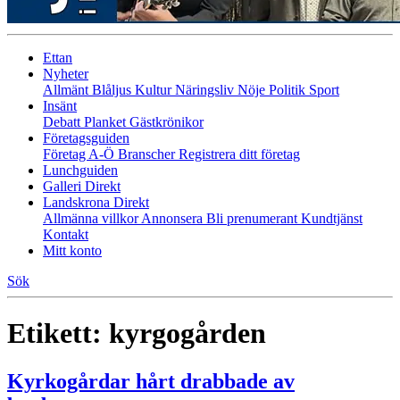
Ettan
Nyheter
Allmänt
Blåljus
Kultur
Näringsliv
Nöje
Politik
Sport
Insänt
Debatt
Planket
Gästkrönikor
Företagsguiden
Företag A-Ö
Branscher
Registrera ditt företag
Lunchguiden
Galleri Direkt
Landskrona Direkt
Allmänna villkor
Annonsera
Bli prenumerant
Kundtjänst
Kontakt
Mitt konto
Sök
Etikett:
kyrgogården
Kyrkogårdar hårt drabbade av