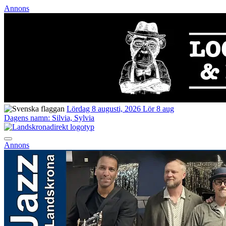
Annons
Lördag 8 augusti, 2026
Lör 8 aug
Dagens namn:
Silvia, Sylvia
Annons