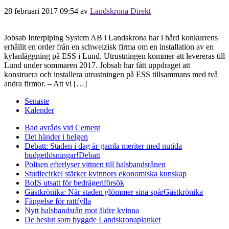
28 februari 2017 09:54
av
Landskrona Direkt
Jobsab Interpiping System AB i Landskrona har i hård konkurrens
erhållit en order från en schweizisk firma om en installation av en
kylanläggning på ESS i Lund. Utrustningen kommer att levereras till
Lund under sommaren 2017. Jobsab har fått uppdraget att
konstruera och installera utrustningen på ESS tillsammans med två
andra firmor. – Att vi […]
Senaste
Kalender
Bad avråds vid Cement
Det händer i helgen
Debatt: Staden i dag är gamla meriter med nutida
budgetlösningar!
Debatt
Polisen efterlyser vittnen till halsbandsrånen
Studiecirkel stärker kvinnors ekonomiska kunskap
BoIS utsatt för bedrägeriförsök
Gästkrönika: När staden glömmer sina spår
Gästkrönika
Fängelse för rattfylla
Nytt halsbandsrån mot äldre kvinna
De beslut som byggde Landskrona
planket