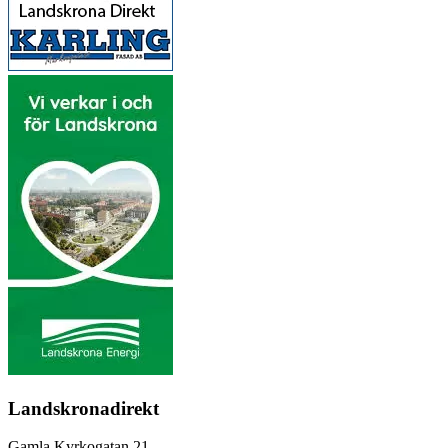
Landskronadirekt
Gamla Kyrkogatan 21,