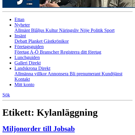
Ettan
Nyheter
Allmänt
Blåljus
Kultur
Näringsliv
Nöje
Politik
Sport
Insänt
Debatt
Planket
Gästkrönikor
Företagsguiden
Företag A-Ö
Branscher
Registrera ditt företag
Lunchguiden
Galleri Direkt
Landskrona Direkt
Allmänna villkor
Annonsera
Bli prenumerant
Kundtjänst
Kontakt
Mitt konto
Sök
Etikett:
Kylanläggning
Miljonorder till Jobsab