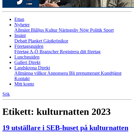
Ettan
Nyheter
Allmänt
Blåljus
Kultur
Näringsliv
Nöje
Politik
Sport
Insänt
Debatt
Planket
Gästkrönikor
Företagsguiden
Företag A-Ö
Branscher
Registrera ditt företag
Lunchguiden
Galleri Direkt
Landskrona Direkt
Allmänna villkor
Annonsera
Bli prenumerant
Kundtjänst
Kontakt
Mitt konto
Sök
Etikett:
kulturnatten 2023
19 utställare i SEB-huset på kulturnatten