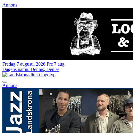
Annons
Fredag 7 augusti, 2026
Fre 7 aug
Dagens namn:
Dennis, Denise
Annons