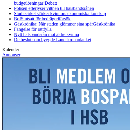
budgetlösningar!
Debatt
Polisen efterlyser vittnen till halsbandsrånen
Studiecirkel stärker kvinnors ekonomiska kunskap
BoIS utsatt för bedrägeriförsök
Gästkrönika: När staden glömmer sina spår
Gästkrönika
Fängelse för rattfylla
Nytt halsbandsrån mot äldre kvinna
De beslut som byggde Landskrona
planket
Kalender
Annonser