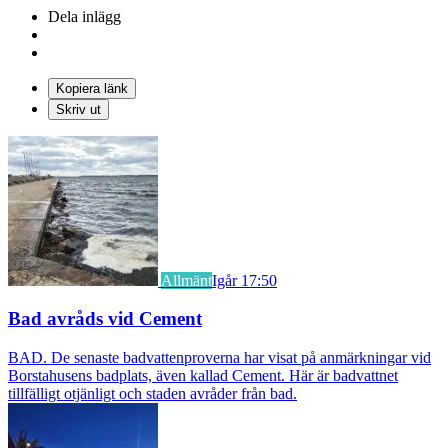
Dela inlägg
Kopiera länk
Skriv ut
Allmänt
Igår 17:50
Bad avråds vid Cement
BAD. De senaste badvattenproverna har visat på anmärkningar vid
Borstahusens badplats, även kallad Cement. Här är badvattnet
tillfälligt otjänligt och staden avråder från bad.