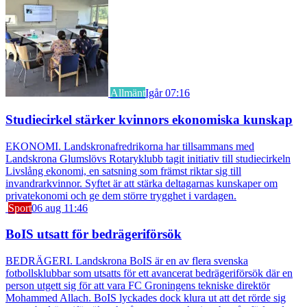
Allmänt
Igår 07:16
Studiecirkel stärker kvinnors ekonomiska kunskap
EKONOMI. Landskronafredrikorna har tillsammans med
Landskrona Glumslövs Rotaryklubb tagit initiativ till studiecirkeln
Livslång ekonomi, en satsning som främst riktar sig till
invandrarkvinnor. Syftet är att stärka deltagarnas kunskaper om
privatekonomi och ge dem större trygghet i vardagen.
Sport
06 aug 11:46
BoIS utsatt för bedrägeriförsök
BEDRÄGERI. Landskrona BoIS är en av flera svenska
fotbollsklubbar som utsatts för ett avancerat bedrägeriförsök där en
person utgett sig för att vara FC Groningens tekniske direktör
Mohammed Allach. BoIS lyckades dock klura ut att det rörde sig