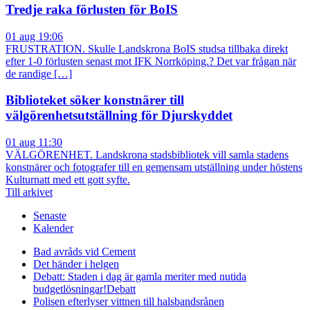
Tredje raka förlusten för BoIS
01 aug 19:06
FRUSTRATION. Skulle Landskrona BoIS studsa tillbaka direkt
efter 1-0 förlusten senast mot IFK Norrköping.? Det var frågan när
de randige […]
Biblioteket söker konstnärer till
välgörenhetsutställning för Djurskyddet
01 aug 11:30
VÄLGÖRENHET. Landskrona stadsbibliotek vill samla stadens
konstnärer och fotografer till en gemensam utställning under höstens
Kulturnatt med ett gott syfte.
Till arkivet
Senaste
Kalender
Bad avråds vid Cement
Det händer i helgen
Debatt: Staden i dag är gamla meriter med nutida
budgetlösningar!
Debatt
Polisen efterlyser vittnen till halsbandsrånen