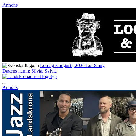
Annons
Lördag 8 augusti, 2026
Lör 8 aug
Dagens namn:
Silvia, Sylvia
Annons