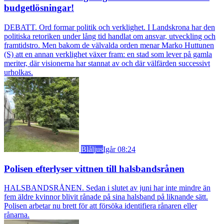
budgetlösningar!
DEBATT. Ord formar politik och verklighet. I Landskrona har den
politiska retoriken under lång tid handlat om ansvar, utveckling och
framtidstro. Men bakom de välvalda orden menar Marko Huttunen
(S) att en annan verklighet växer fram: en stad som lever på gamla
meriter, där visionerna har stannat av och där välfärden successivt
urholkas.
Blåljus
Igår 08:24
Polisen efterlyser vittnen till halsbandsrånen
HALSBANDSRÅNEN. Sedan i slutet av juni har inte mindre än
fem äldre kvinnor blivit rånade på sina halsband på liknande sätt.
Polisen arbetar nu brett för att försöka identifiera rånaren eller
rånarna.