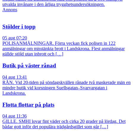
utvalda invånare i den årliga trygghetsundersökningen.
Annons
Stölder i topp
05 aug 07:20
POLISANMÄLNINGAR. Förra veckan fick polisen in 122
anmälningar om misstänkta brott i Landskrona. Flest anmälningar
gällde stöld utan inbrott och […]
Butik på väster rånad
04 aug 13:41
RÅN. Vid 20-tiden på söndagskvällen rånade två maskerade män en
mindre butik vid korsningen Suellsgatan–Svarvargatan i
Landskrona.
Flotta flottar på plats
04 aug 11:36
GILLE. SMHI lovar fint väder och cirka 20 grader på lördag. Det
bådar gott inför det populära trädgårdsgillet som går […]