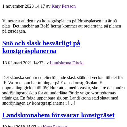
1 november 2023 14:17
av
Kary Persson
Vi noterar att den nya konstgräsplanen på Idrottsplatsen nu är på
plats. Det innebär att BoIS herrar kommer att preiärträna på planen
på torsdagen.
Snö och slask besvärligt på
konstgräsplanerna
18 februari 2021 14:32
av
Landskrona Direkt
Det skånska snön med efterföljande slask ställde i veckan till det för
IK Wormo som har träningar på Exans konstgräsplan. En
uppmaning gick ut till föräldrar att ta med kvastar, skottare och andra
snöröjningsredskap för att underlätta för de yngre wormoiternas
träningar. En fråga uppenbara sig om Landskrona stad slutat med
snöröjningen av konstgräsplanerna i […]
Landskronahem försvarar konstgräset
19 juni 2018 15:33
av
Kary Persson