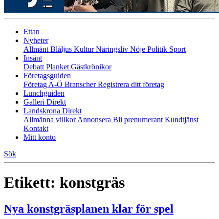
Ettan
Nyheter
Allmänt
Blåljus
Kultur
Näringsliv
Nöje
Politik
Sport
Insänt
Debatt
Planket
Gästkrönikor
Företagsguiden
Företag A-Ö
Branscher
Registrera ditt företag
Lunchguiden
Galleri Direkt
Landskrona Direkt
Allmänna villkor
Annonsera
Bli prenumerant
Kundtjänst
Kontakt
Mitt konto
Sök
Etikett:
konstgräs
Nya konstgräsplanen klar för spel