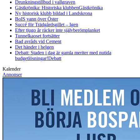
Drunkningstillbud i vallgraven
Gästkrönika: Historiska klubben
Gästkrönika
Ny historisk klubb bildad i Landskrona
BoIS vann över Öster
Succé för Trädgårdsgillet – Igen
Efter tjugo år räcker inte självberöm
planket
Tunnelkaoset fortsätter
Bad avråds vid Cement
Det händer i helgen
Debatt: Staden i dag är gamla meriter med nutida
budgetlösningar!
Debatt
Kalender
Annonser