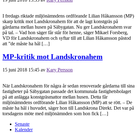
I fredags riktade miljönämndens ordförande Lilian Håkansson (MP)
skarp kritik mot Landskronahem för att de lagt konstgräs på
gårdarna mellan husen på Säbygatan. Nu ger Landskronahem svar
på tal. – Vad hon säger får står för henne, säger Mikael Forsberg,
VD för Landskronahem och syftar till att Lilian Håkansson påstod
att ”de måste ha hål […]
MP-kritik mot Landskronahem
15 juni 2018 15:45
av
Kary Persson
När Landskronahem för några år sedan renoverade gårdarna till sina
fastigheter på Säbygatan passade det kommunala fastighetsbolaget
på att anlägga konstgräsmattor mellan husen. Detta får
miljönämndens ordförande Lilian Håkansson (MP) att se rött. – De
måste ha hål i huvudet, säger hon till Landskrona Direkt. Det var på
torsdagens möte med miljönämnden som hon fick […]
Senaste
Kalender