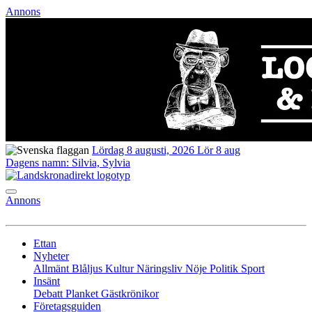
Annons
Lördag 8 augusti, 2026
Lör 8 aug
Dagens namn:
Silvia, Sylvia
Annons
Ettan
Nyheter
Allmänt
Blåljus
Kultur
Näringsliv
Nöje
Politik
Sport
Insänt
Debatt
Planket
Gästkrönikor
Företagsguiden