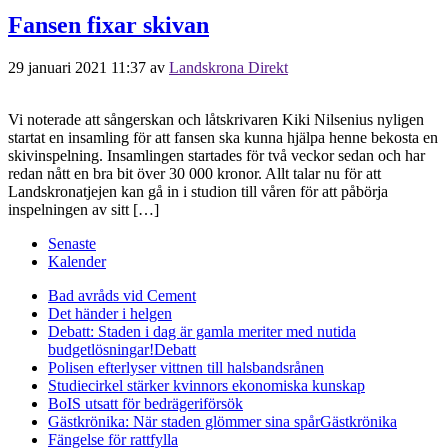
Fansen fixar skivan
29 januari 2021 11:37
av
Landskrona Direkt
Vi noterade att sångerskan och låtskrivaren Kiki Nilsenius nyligen
startat en insamling för att fansen ska kunna hjälpa henne bekosta en
skivinspelning. Insamlingen startades för två veckor sedan och har
redan nått en bra bit över 30 000 kronor. Allt talar nu för att
Landskronatjejen kan gå in i studion till våren för att påbörja
inspelningen av sitt […]
Senaste
Kalender
Bad avråds vid Cement
Det händer i helgen
Debatt: Staden i dag är gamla meriter med nutida
budgetlösningar!
Debatt
Polisen efterlyser vittnen till halsbandsrånen
Studiecirkel stärker kvinnors ekonomiska kunskap
BoIS utsatt för bedrägeriförsök
Gästkrönika: När staden glömmer sina spår
Gästkrönika
Fängelse för rattfylla