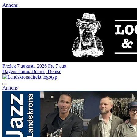
Annons
Fredag 7 augusti, 2026
Fre 7 aug
Dagens namn:
Dennis, Denise
Annons