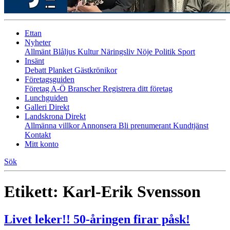
Ettan
Nyheter
Allmänt
Blåljus
Kultur
Näringsliv
Nöje
Politik
Sport
Insänt
Debatt
Planket
Gästkrönikor
Företagsguiden
Företag A-Ö
Branscher
Registrera ditt företag
Lunchguiden
Galleri Direkt
Landskrona Direkt
Allmänna villkor
Annonsera
Bli prenumerant
Kundtjänst
Kontakt
Mitt konto
Sök
Etikett:
Karl-Erik Svensson
Livet leker!! 50-åringen firar påsk!