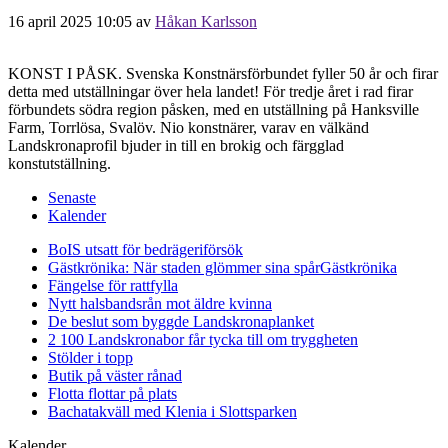
16 april 2025 10:05
av
Håkan Karlsson
KONST I PÅSK. Svenska Konstnärsförbundet fyller 50 år och firar
detta med utställningar över hela landet! För tredje året i rad firar
förbundets södra region påsken, med en utställning på Hanksville
Farm, Torrlösa, Svalöv. Nio konstnärer, varav en välkänd
Landskronaprofil bjuder in till en brokig och färgglad
konstutställning.
Senaste
Kalender
BoIS utsatt för bedrägeriförsök
Gästkrönika: När staden glömmer sina spår
Gästkrönika
Fängelse för rattfylla
Nytt halsbandsrån mot äldre kvinna
De beslut som byggde Landskrona
planket
2 100 Landskronabor får tycka till om tryggheten
Stölder i topp
Butik på väster rånad
Flotta flottar på plats
Bachatakväll med Klenia i Slottsparken
Kalender