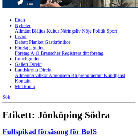
Ettan
Nyheter
Allmänt
Blåljus
Kultur
Näringsliv
Nöje
Politik
Sport
Insänt
Debatt
Planket
Gästkrönikor
Företagsguiden
Företag A-Ö
Branscher
Registrera ditt företag
Lunchguiden
Galleri Direkt
Landskrona Direkt
Allmänna villkor
Annonsera
Bli prenumerant
Kundtjänst
Kontakt
Mitt konto
Sök
Etikett:
Jönköping Södra
Fullspikad försäsong för BoIS