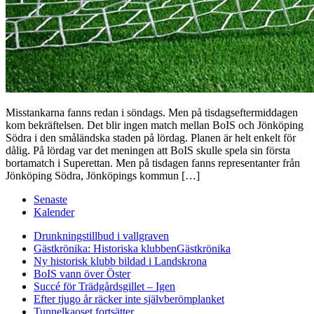
Misstankarna fanns redan i söndags. Men på tisdagseftermiddagen
kom bekräftelsen. Det blir ingen match mellan BoIS och Jönköping
Södra i den småländska staden på lördag. Planen är helt enkelt för
dålig. På lördag var det meningen att BoIS skulle spela sin första
bortamatch i Superettan. Men på tisdagen fanns representanter från
Jönköping Södra, Jönköpings kommun […]
Senaste
Kalender
Drunkningstillbud i vallgraven
Gästkrönika: Historiska klubben
Gästkrönika
Ny historisk klubb bildad i Landskrona
BoIS vann över Öster
Succé för Trädgårdsgillet – Igen
Efter tjugo år räcker inte självberöm
planket
Tunnelkaoset fortsätter