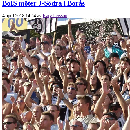
BoIS möter J-Södra i Borås
4 april 2018 14:54
av
Kary Persson