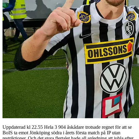
Uppdaterad kl 22.55 Hela 3 904 åskådare trotsade regnet för att se
BoIS ta emot Jönköping södra i årets första match på IP utan
restriktioner. Och det stora flertalet hade all anledning att jubla efter