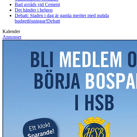
Bad avråds vid Cement
Det händer i helgen
Debatt: Staden i dag är gamla meriter med nutida
budgetlösningar!
Debatt
Kalender
Annonser