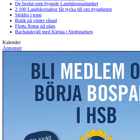
De beslut som byggde Landskrona
planket
2 100 Landskronabor får tycka till om tryggheten
Stölder i topp
Butik på väster rånad
Flotta flottar på plats
Bachatakväll med Klenia i Slottsparken
Kalender
Annonser