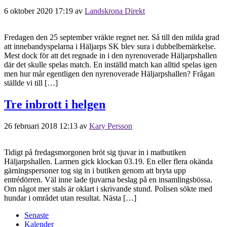
6 oktober 2020 17:19
av
Landskrona Direkt
Fredagen den 25 september vräkte regnet ner. Så till den milda grad
att innebandyspelarna i Häljarps SK blev sura i dubbelbemärkelse.
Mest dock för att det regnade in i den nyrenoverade Häljarpshallen
där det skulle spelas match. En inställd match kan alltid spelas igen
men hur mår egentligen den nyrenoverade Häljarpshallen? Frågan
ställde vi till […]
Tre inbrott i helgen
26 februari 2018 12:13
av
Kary Persson
Tidigt på fredagsmorgonen bröt sig tjuvar in i matbutiken
Häljarpshallen. Larmen gick klockan 03.19. En eller flera okända
gärningspersoner tog sig in i butiken genom att bryta upp
entrédörren. Väl inne lade tjuvarna beslag på en insamlingsbössa.
Om något mer stals är oklart i skrivande stund. Polisen sökte med
hundar i området utan resultat. Nästa […]
Senaste
Kalender