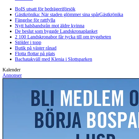
BoIS utsatt för bedrägeriförsök
Gästkrönika: När staden glömmer sina spår
Gästkrönika
Fängelse för rattfylla
Nytt halsbandsrån mot äldre kvinna
De beslut som byggde Landskrona
planket
2 100 Landskronabor får tycka till om tryggheten
Stölder i topp
Butik på väster rånad
Flotta flottar på plats
Bachatakväll med Klenia i Slottsparken
Kalender
Annonser