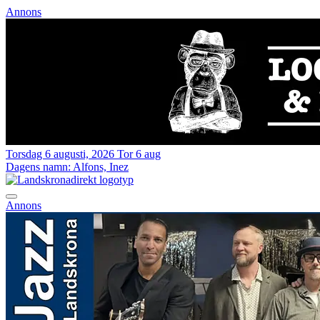
Annons
Torsdag 6 augusti, 2026
Tor 6 aug
Dagens namn:
Alfons, Inez
Annons