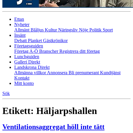
Ettan
Nyheter
Allmänt
Blåljus
Kultur
Näringsliv
Nöje
Politik
Sport
Insänt
Debatt
Planket
Gästkrönikor
Företagsguiden
Företag A-Ö
Branscher
Registrera ditt företag
Lunchguiden
Galleri Direkt
Landskrona Direkt
Allmänna villkor
Annonsera
Bli prenumerant
Kundtjänst
Kontakt
Mitt konto
Sök
Etikett:
Häljarpshallen
Ventilationsaggregat höll inte tätt