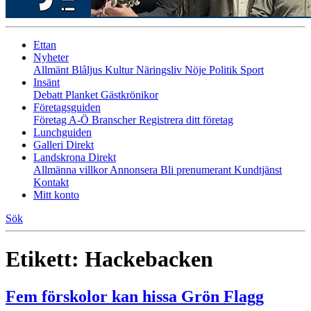
Ettan
Nyheter
Allmänt
Blåljus
Kultur
Näringsliv
Nöje
Politik
Sport
Insänt
Debatt
Planket
Gästkrönikor
Företagsguiden
Företag A-Ö
Branscher
Registrera ditt företag
Lunchguiden
Galleri Direkt
Landskrona Direkt
Allmänna villkor
Annonsera
Bli prenumerant
Kundtjänst
Kontakt
Mitt konto
Sök
Etikett:
Hackebacken
Fem förskolor kan hissa Grön Flagg