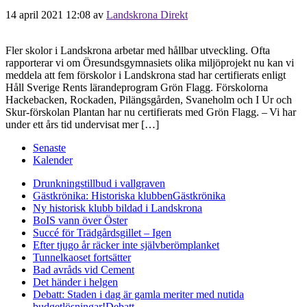
14 april 2021 12:08
av
Landskrona Direkt
Fler skolor i Landskrona arbetar med hållbar utveckling. Ofta
rapporterar vi om Öresundsgymnasiets olika miljöprojekt nu kan vi
meddela att fem förskolor i Landskrona stad har certifierats enligt
Håll Sverige Rents lärandeprogram Grön Flagg. Förskolorna
Hackebacken, Rockaden, Pilängsgården, Svaneholm och I Ur och
Skur-förskolan Plantan har nu certifierats med Grön Flagg. – Vi har
under ett års tid undervisat mer […]
Senaste
Kalender
Drunkningstillbud i vallgraven
Gästkrönika: Historiska klubben
Gästkrönika
Ny historisk klubb bildad i Landskrona
BoIS vann över Öster
Succé för Trädgårdsgillet – Igen
Efter tjugo år räcker inte självberöm
planket
Tunnelkaoset fortsätter
Bad avråds vid Cement
Det händer i helgen
Debatt: Staden i dag är gamla meriter med nutida
budgetlösningar!
Debatt