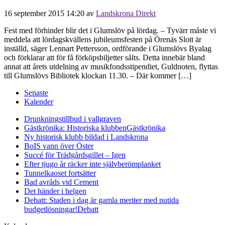
16 september 2015 14:20
av
Landskrona Direkt
Fest med förhinder blir det i Glumslöv på lördag. – Tyvärr måste vi
meddela att lördagskvällens jubileumsfesten på Örenäs Slott är
inställd, säger Lennart Pettersson, ordförande i Glumslövs Byalag
och förklarar att för få förköpsbiljetter sålts. Detta innebär bland
annat att årets utdelning av musikfondsstipendiet, Guldnoten, flyttas
till Glumslövs Bibliotek klockan 11.30. – Där kommer […]
Senaste
Kalender
Drunkningstillbud i vallgraven
Gästkrönika: Historiska klubben
Gästkrönika
Ny historisk klubb bildad i Landskrona
BoIS vann över Öster
Succé för Trädgårdsgillet – Igen
Efter tjugo år räcker inte självberöm
planket
Tunnelkaoset fortsätter
Bad avråds vid Cement
Det händer i helgen
Debatt: Staden i dag är gamla meriter med nutida
budgetlösningar!
Debatt