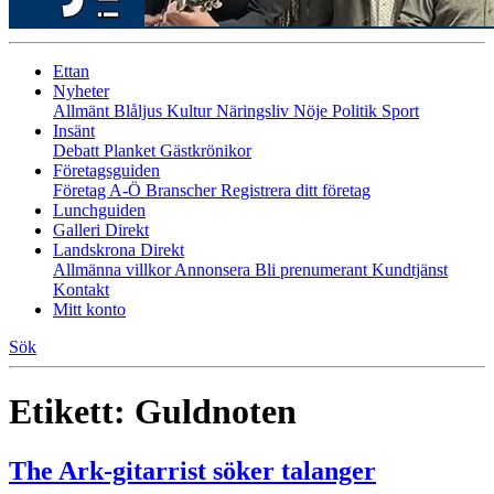
Ettan
Nyheter
Allmänt
Blåljus
Kultur
Näringsliv
Nöje
Politik
Sport
Insänt
Debatt
Planket
Gästkrönikor
Företagsguiden
Företag A-Ö
Branscher
Registrera ditt företag
Lunchguiden
Galleri Direkt
Landskrona Direkt
Allmänna villkor
Annonsera
Bli prenumerant
Kundtjänst
Kontakt
Mitt konto
Sök
Etikett:
Guldnoten
The Ark-gitarrist söker talanger