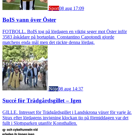
Sport
08 aug 17:09
BoIS vann över Öster
FOTBOLL. BoIS tog på lördagen en viktig seger mot Öster inför
3583 åskådare på bortaplan. Constantino Capotondi gjorde
matchens enda mål men det räckte denna lördag.
Nöje
08 aug 14:37
Succé för Trädgårdsgillet – Igen
GILLE. Intresset för Trädgårdsgillet i Landskrona växer för varje år.
Strax efter lördagens invigning klockan tio på förmiddagen var det
fullt i Slottsparken utanför Konsthallen.