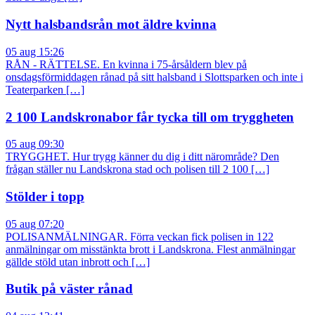
Nytt halsbandsrån mot äldre kvinna
05 aug 15:26
RÅN - RÄTTELSE. En kvinna i 75-årsåldern blev på
onsdagsförmiddagen rånad på sitt halsband i Slottsparken och inte i
Teaterparken […]
2 100 Landskronabor får tycka till om tryggheten
05 aug 09:30
TRYGGHET. Hur trygg känner du dig i ditt närområde? Den
frågan ställer nu Landskrona stad och polisen till 2 100 […]
Stölder i topp
05 aug 07:20
POLISANMÄLNINGAR. Förra veckan fick polisen in 122
anmälningar om misstänkta brott i Landskrona. Flest anmälningar
gällde stöld utan inbrott och […]
Butik på väster rånad