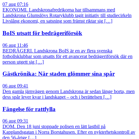
07 aug 07:16
EKONOMI. Landskronafredrikorna har tillsammans med
Landskrona Glumslövs Rotaryklubb tagit initiativ till studiecirkeln
Livslång ekonomi, en satsning som främst riktar sig […]
BoIS utsatt för bedrägeriförsök
06 aug 11:46
BEDRÄGERI. Landskrona BoIS är en av flera svenska
fotbollsklubbar som utsatts för ett avancerat bedrägeriförsök där en
person utgett sig […]
Gästkrönika: När staden glömmer sina spår
06 aug 09:41
Den gamla järnvägen genom Landskrona är sedan länge borta, men
dess spår lever kvar i landskapet – och i berättelsen […]
Fängelse för rattfylla
06 aug 09:31
DOM. Den 18 juni stoppade polisen en lätt lastbil på
Kapplandsgatan i Norra Borstahusen. Efter en nykterhetskontroll av
den 56-årige […]