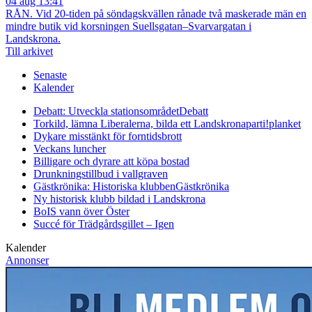
04 aug 13:41
RÅN. Vid 20-tiden på söndagskvällen rånade två maskerade män en
mindre butik vid korsningen Suellsgatan–Svarvargatan i
Landskrona.
Till arkivet
Senaste
Kalender
Debatt: Utveckla stationsområdet
Debatt
Torkild, lämna Liberalerna, bilda ett Landskronaparti!
planket
Dykare misstänkt för forntidsbrott
Veckans luncher
Billigare och dyrare att köpa bostad
Drunkningstillbud i vallgraven
Gästkrönika: Historiska klubben
Gästkrönika
Ny historisk klubb bildad i Landskrona
BoIS vann över Öster
Succé för Trädgårdsgillet – Igen
Kalender
Annonser