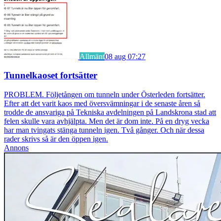
Allmänt
08 aug 07:27
Tunnelkaoset fortsätter
PROBLEM. Följetången om tunneln under Österleden fortsätter.
Efter att det varit kaos med översvämningar i de senaste åren så
trodde de ansvariga på Tekniska avdelningen på Landskrona stad att
felen skulle vara avhjälpta. Men det är dom inte. På en dryg vecka
har man tvingats stänga tunneln igen. Två gånger. Och när dessa
rader skrivs så är den öppen igen.
Annons