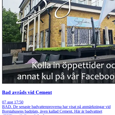
Bad avråds vid Cement
07 aug 17:50
BAD. De senaste badvattenproverna har visat på anmärkningar vid
Borstahusens badplats, även kallad Cement. Här är badvattnet