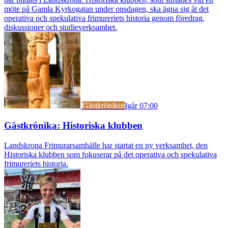
möte på Gamla Kyrkogatan under onsdagen, ska ägna sig åt det
operativa och spekulativa frimureriets historia genom föredrag,
diskussioner och studieverksamhet.
Gästkrönikor
Igår 07:00
Gästkrönika: Historiska klubben
Landskrona Frimurarsamhälle har startat en ny verksamhet, den
Historiska klubben som fokuserar på det operativa och spekulativa
frimureriets historia.