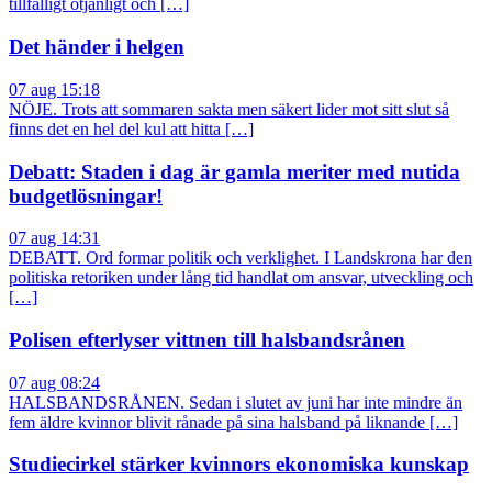
tillfälligt otjänligt och […]
Det händer i helgen
07 aug 15:18
NÖJE. Trots att sommaren sakta men säkert lider mot sitt slut så
finns det en hel del kul att hitta […]
Debatt: Staden i dag är gamla meriter med nutida
budgetlösningar!
07 aug 14:31
DEBATT. Ord formar politik och verklighet. I Landskrona har den
politiska retoriken under lång tid handlat om ansvar, utveckling och
[…]
Polisen efterlyser vittnen till halsbandsrånen
07 aug 08:24
HALSBANDSRÅNEN. Sedan i slutet av juni har inte mindre än
fem äldre kvinnor blivit rånade på sina halsband på liknande […]
Studiecirkel stärker kvinnors ekonomiska kunskap