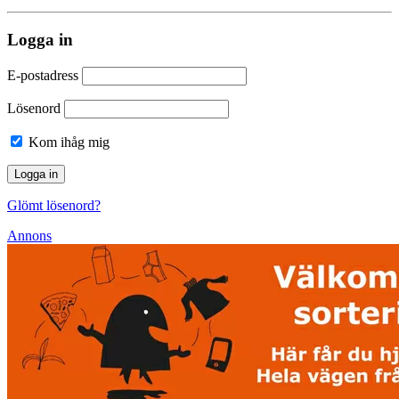
Logga in
E-postadress
Lösenord
Kom ihåg mig
Glömt lösenord?
Annons