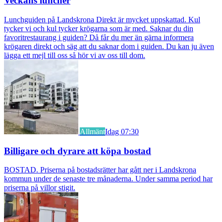
Veckans luncher
Lunchguiden på Landskrona Direkt är mycket uppskattad. Kul
tycker vi och kul tycker krögarna som är med. Saknar du din
favoritrestaurang i guiden? Då får du mer än gärna informera
krögaren direkt och säg att du saknar dom i guiden. Du kan ju även
lägga ett mejl till oss så hör vi av oss till dom.
Allmänt
Idag 07:30
Billigare och dyrare att köpa bostad
BOSTAD. Priserna på bostadsrätter har gått ner i Landskrona
kommun under de senaste tre månaderna. Under samma period har
priserna på villor stigit.