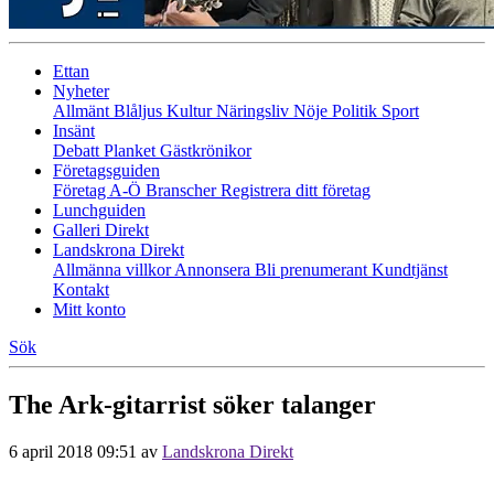
Ettan
Nyheter
Allmänt
Blåljus
Kultur
Näringsliv
Nöje
Politik
Sport
Insänt
Debatt
Planket
Gästkrönikor
Företagsguiden
Företag A-Ö
Branscher
Registrera ditt företag
Lunchguiden
Galleri Direkt
Landskrona Direkt
Allmänna villkor
Annonsera
Bli prenumerant
Kundtjänst
Kontakt
Mitt konto
Sök
The Ark-gitarrist söker talanger
6 april 2018 09:51
av
Landskrona Direkt