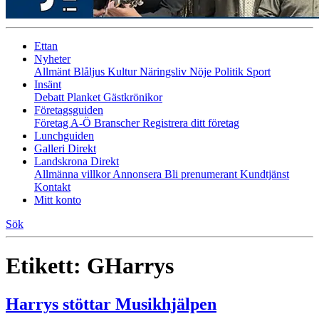
Ettan
Nyheter
Allmänt
Blåljus
Kultur
Näringsliv
Nöje
Politik
Sport
Insänt
Debatt
Planket
Gästkrönikor
Företagsguiden
Företag A-Ö
Branscher
Registrera ditt företag
Lunchguiden
Galleri Direkt
Landskrona Direkt
Allmänna villkor
Annonsera
Bli prenumerant
Kundtjänst
Kontakt
Mitt konto
Sök
Etikett:
GHarrys
Harrys stöttar Musikhjälpen