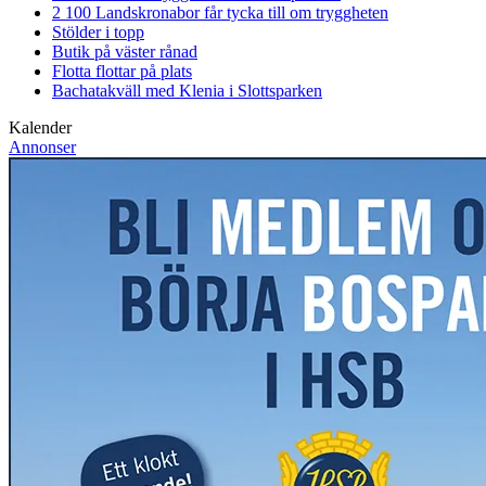
2 100 Landskronabor får tycka till om tryggheten
Stölder i topp
Butik på väster rånad
Flotta flottar på plats
Bachatakväll med Klenia i Slottsparken
Kalender
Annonser