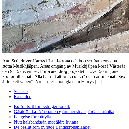
Ann Seth driver Harrys i Landskrona och hon ser fram emot att
stötta Musikhjälpen. Årets omgång av Musikhjälpen körs i Västerås
den 9–15 december. Förra året drog projektet in över 50 miljoner
kronor till temat ”Alla har rätt att funka olika” och i år är temat ”Sex
är inte ett vapen”. Nu har restaurangkedjan Harrys […]
Senaste
Kalender
BoIS utsatt för bedrägeriförsök
Gästkrönika: När staden glömmer sina spår
Gästkrönika
Fängelse för rattfylla
Nytt halsbandsrån mot äldre kvinna
De beslut som byggde Landskrona
planket