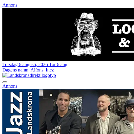
Annons
Torsdag 6 augusti, 2026
Tor 6 aug
Dagens namn:
Alfons, Inez
Annons