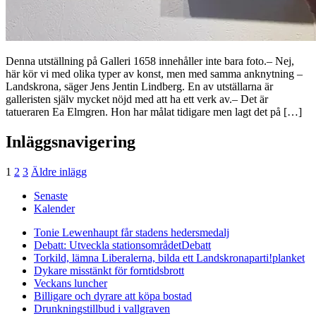
Denna utställning på Galleri 1658 innehåller inte bara foto.– Nej,
här kör vi med olika typer av konst, men med samma anknytning –
Landskrona, säger Jens Jentin Lindberg. En av utställarna är
galleristen själv mycket nöjd med att ha ett verk av.– Det är
tatueraren Ea Elmgren. Hon har målat tidigare men lagt det på […]
Inläggsnavigering
1
2
3
Äldre inlägg
Senaste
Kalender
Tonie Lewenhaupt får stadens hedersmedalj
Debatt: Utveckla stationsområdet
Debatt
Torkild, lämna Liberalerna, bilda ett Landskronaparti!
planket
Dykare misstänkt för forntidsbrott
Veckans luncher
Billigare och dyrare att köpa bostad
Drunkningstillbud i vallgraven