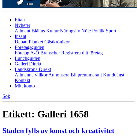
Ettan
Nyheter
Allmänt
Blåljus
Kultur
Näringsliv
Nöje
Politik
Sport
Insänt
Debatt
Planket
Gästkrönikor
Företagsguiden
Företag A-Ö
Branscher
Registrera ditt företag
Lunchguiden
Galleri Direkt
Landskrona Direkt
Allmänna villkor
Annonsera
Bli prenumerant
Kundtjänst
Kontakt
Mitt konto
Sök
Etikett:
Galleri 1658
Staden fylls av konst och kreativitet