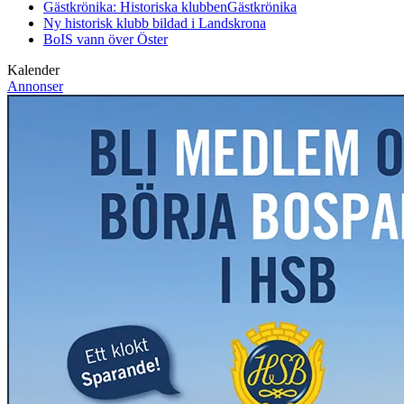
Gästkrönika: Historiska klubben
Gästkrönika
Ny historisk klubb bildad i Landskrona
BoIS vann över Öster
Kalender
Annonser