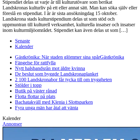
Stipendiet delas ut varje år till kulturutövare som berikat
Landskronas kulturliv på ett eller annat sätt. Man kan söka själv eller
föreslå en stipendiat. I år är sista ansökningdag 15 oktober.
Landskrona stads kulturstipendium delas ut som stöd och
uppmuntran till kulturell verksamhet, kulturella insatser och insatser
inom kulturmiljöområdet. Stipendiet kan även delas ut som […]
Senaste
Kalender
Gästkrönika: När staden glömmer sina spår
Gästkrönika
Fängelse för rattfylla
Nytt halsbandsrån mot äldre kvinna
De beslut som byggde Landskrona
planket
2 100 Landskronabor får tycka till om tryggheten
Stölder i topp
Butik på väster rånad
Flotta flottar på plats
Bachatakväll med Klenia i Slottsparken
Fyra unga män har åtal att vänta
Kalender
Annonser