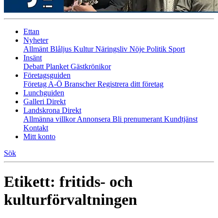
Ettan
Nyheter
Allmänt
Blåljus
Kultur
Näringsliv
Nöje
Politik
Sport
Insänt
Debatt
Planket
Gästkrönikor
Företagsguiden
Företag A-Ö
Branscher
Registrera ditt företag
Lunchguiden
Galleri Direkt
Landskrona Direkt
Allmänna villkor
Annonsera
Bli prenumerant
Kundtjänst
Kontakt
Mitt konto
Sök
Etikett:
fritids- och
kulturförvaltningen