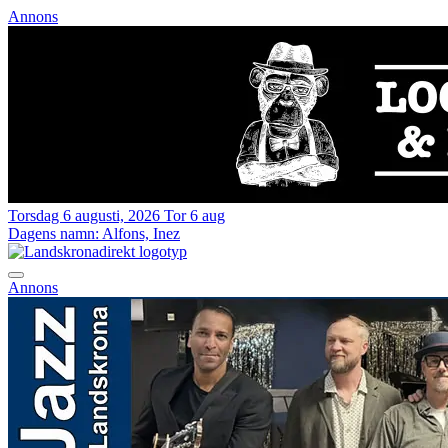
Annons
Torsdag 6 augusti, 2026
Tor 6 aug
Dagens namn:
Alfons, Inez
Annons