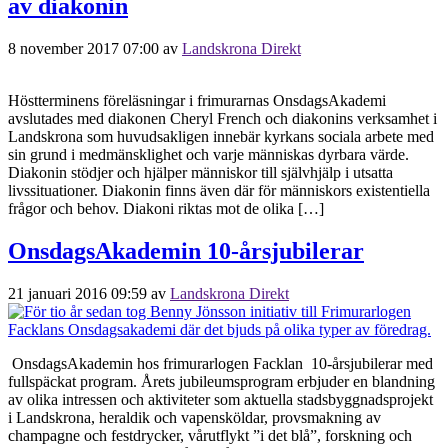
av diakonin
8 november 2017 07:00
av
Landskrona Direkt
Höstterminens föreläsningar i frimurarnas OnsdagsAkademi
avslutades med diakonen Cheryl French och diakonins verksamhet i
Landskrona som huvudsakligen innebär kyrkans sociala arbete med
sin grund i medmänsklighet och varje människas dyrbara värde.
Diakonin stödjer och hjälper människor till självhjälp i utsatta
livssituationer. Diakonin finns även där för människors existentiella
frågor och behov. Diakoni riktas mot de olika […]
OnsdagsAkademin 10-årsjubilerar
21 januari 2016 09:59
av
Landskrona Direkt
OnsdagsAkademin hos frimurarlogen Facklan 10-årsjubilerar med
fullspäckat program. Årets jubileumsprogram erbjuder en blandning
av olika intressen och aktiviteter som aktuella stadsbyggnadsprojekt
i Landskrona, heraldik och vapensköldar, provsmakning av
champagne och festdrycker, vårutflykt ”i det blå”, forskning och