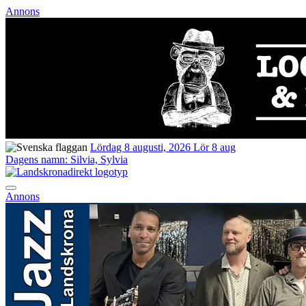
Annons
Lördag 8 augusti, 2026
Lör 8 aug
Dagens namn:
Silvia, Sylvia
Annons