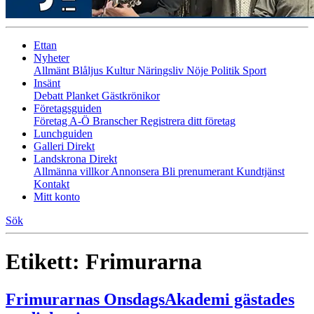
Ettan
Nyheter
Allmänt
Blåljus
Kultur
Näringsliv
Nöje
Politik
Sport
Insänt
Debatt
Planket
Gästkrönikor
Företagsguiden
Företag A-Ö
Branscher
Registrera ditt företag
Lunchguiden
Galleri Direkt
Landskrona Direkt
Allmänna villkor
Annonsera
Bli prenumerant
Kundtjänst
Kontakt
Mitt konto
Sök
Etikett:
Frimurarna
Frimurarnas OnsdagsAkademi gästades