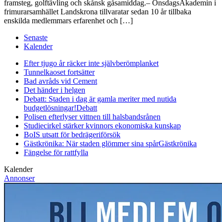
framsteg, golftävling och skånsk gåsamiddag.– OnsdagsAkademin i
frimurarsamhället Landskrona tillvaratar sedan 10 år tillbaka
enskilda medlemmars erfarenhet och […]
Senaste
Kalender
Efter tjugo år räcker inte självberöm
planket
Tunnelkaoset fortsätter
Bad avråds vid Cement
Det händer i helgen
Debatt: Staden i dag är gamla meriter med nutida
budgetlösningar!
Debatt
Polisen efterlyser vittnen till halsbandsrånen
Studiecirkel stärker kvinnors ekonomiska kunskap
BoIS utsatt för bedrägeriförsök
Gästkrönika: När staden glömmer sina spår
Gästkrönika
Fängelse för rattfylla
Kalender
Annonser