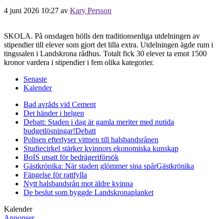
4 juni 2026 10:27
av
Kary Persson
SKOLA. På onsdagen hölls den traditionsenliga utdelningen av
stipendier till elever som gjort det lilla extra. Utdelningen ägde rum i
tingssalen i Landskrona rådhus. Totalt fick 30 elever ta emot 1500
kronor vardera i stipendier i fem olika kategorier.
Senaste
Kalender
Bad avråds vid Cement
Det händer i helgen
Debatt: Staden i dag är gamla meriter med nutida
budgetlösningar!
Debatt
Polisen efterlyser vittnen till halsbandsrånen
Studiecirkel stärker kvinnors ekonomiska kunskap
BoIS utsatt för bedrägeriförsök
Gästkrönika: När staden glömmer sina spår
Gästkrönika
Fängelse för rattfylla
Nytt halsbandsrån mot äldre kvinna
De beslut som byggde Landskrona
planket
Kalender
Annonser