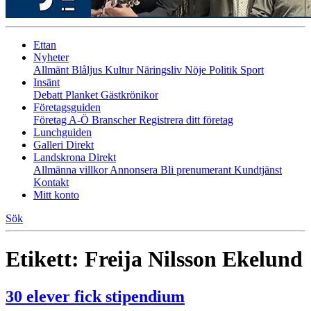
Ettan
Nyheter
Allmänt
Blåljus
Kultur
Näringsliv
Nöje
Politik
Sport
Insänt
Debatt
Planket
Gästkrönikor
Företagsguiden
Företag A-Ö
Branscher
Registrera ditt företag
Lunchguiden
Galleri Direkt
Landskrona Direkt
Allmänna villkor
Annonsera
Bli prenumerant
Kundtjänst
Kontakt
Mitt konto
Sök
Etikett:
Freija Nilsson Ekelund
30 elever fick stipendium