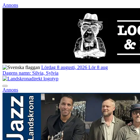
Annons
Lördag 8 augusti, 2026
Lör 8 aug
Dagens namn:
Silvia, Sylvia
Annons