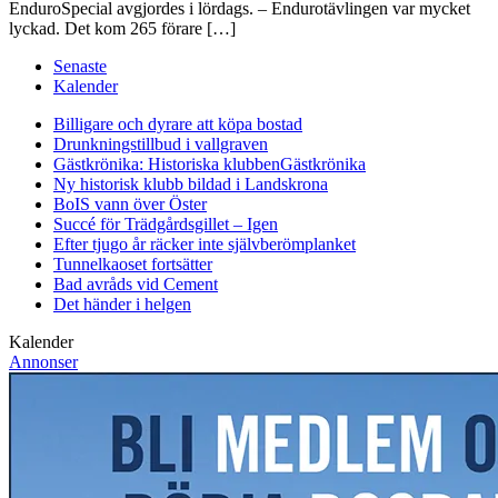
EnduroSpecial avgjordes i lördags. – Endurotävlingen var mycket
lyckad. Det kom 265 förare […]
Senaste
Kalender
Billigare och dyrare att köpa bostad
Drunkningstillbud i vallgraven
Gästkrönika: Historiska klubben
Gästkrönika
Ny historisk klubb bildad i Landskrona
BoIS vann över Öster
Succé för Trädgårdsgillet – Igen
Efter tjugo år räcker inte självberöm
planket
Tunnelkaoset fortsätter
Bad avråds vid Cement
Det händer i helgen
Kalender
Annonser