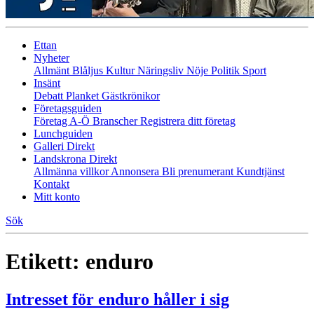
Ettan
Nyheter
Allmänt
Blåljus
Kultur
Näringsliv
Nöje
Politik
Sport
Insänt
Debatt
Planket
Gästkrönikor
Företagsguiden
Företag A-Ö
Branscher
Registrera ditt företag
Lunchguiden
Galleri Direkt
Landskrona Direkt
Allmänna villkor
Annonsera
Bli prenumerant
Kundtjänst
Kontakt
Mitt konto
Sök
Etikett:
enduro
Intresset för enduro håller i sig