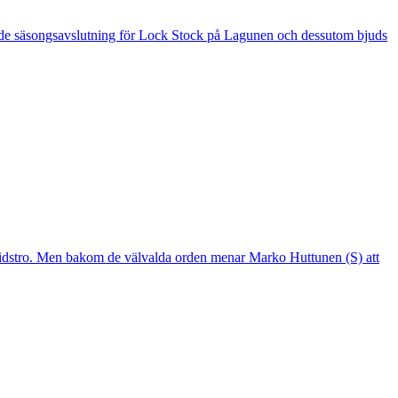
 är de säsongsavslutning för Lock Stock på Lagunen och dessutom bjuds
mtidstro. Men bakom de välvalda orden menar Marko Huttunen (S) att