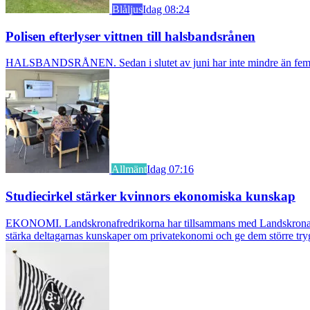
Blåljus
Idag 08:24
Polisen efterlyser vittnen till halsbandsrånen
HALSBANDSRÅNEN. Sedan i slutet av juni har inte mindre än fem äldre k
Allmänt
Idag 07:16
Studiecirkel stärker kvinnors ekonomiska kunskap
EKONOMI. Landskronafredrikorna har tillsammans med Landskrona Glumsl
stärka deltagarnas kunskaper om privatekonomi och ge dem större try