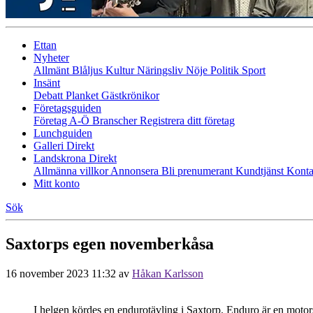
Ettan
Nyheter
Allmänt
Blåljus
Kultur
Näringsliv
Nöje
Politik
Sport
Insänt
Debatt
Planket
Gästkrönikor
Företagsguiden
Företag A-Ö
Branscher
Registrera ditt företag
Lunchguiden
Galleri Direkt
Landskrona Direkt
Allmänna villkor
Annonsera
Bli prenumerant
Kundtjänst
Konta
Mitt konto
Sök
Saxtorps egen novemberkåsa
16 november 2023 11:32
av
Håkan Karlsson
I helgen kördes en endurotävling i Saxtorp. Enduro är en motor