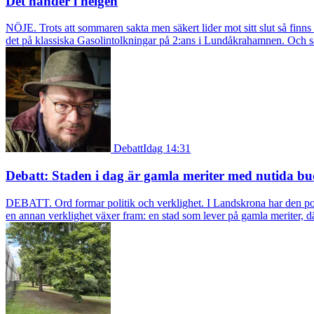
Det händer i helgen
NÖJE. Trots att sommaren sakta men säkert lider mot sitt slut så fin
det på klassiska Gasolintolkningar på 2:ans i Lundåkrahamnen. Och så ä
Debatt
Idag 14:31
Debatt: Staden i dag är gamla meriter med nutida bu
DEBATT. Ord formar politik och verklighet. I Landskrona har den pol
en annan verklighet växer fram: en stad som lever på gamla meriter, dä