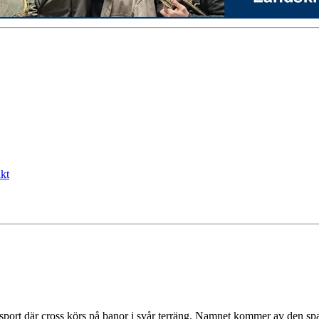
kt
sport där cross körs på banor i svår terräng. Namnet kommer av den sp