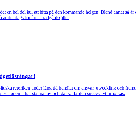
ns det en hel del kul att hitta på den kommande helgen. Bland annat så
r det dags för årets trädgårdsgille.
dgetlösningar!
itiska retoriken under lång tid handlat om ansvar, utveckling och fra
r visionerna har stannat av och där välfärden successivt urholkas.