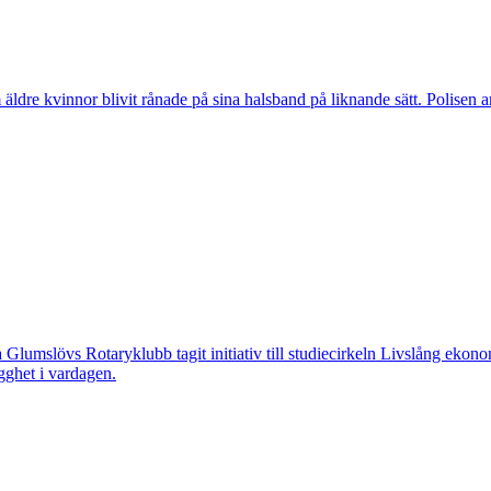
vinnor blivit rånade på sina halsband på liknande sätt. Polisen arbeta
övs Rotaryklubb tagit initiativ till studiecirkeln Livslång ekonomi, e
gghet i vardagen.