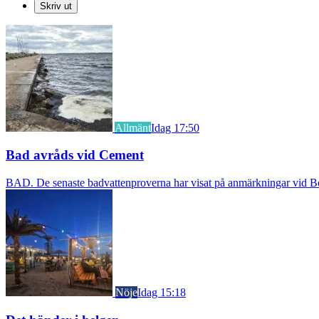
Skriv ut
Allmänt
Idag 17:50
Bad avråds vid Cement
BAD. De senaste badvattenproverna har visat på anmärkningar vid Borst
Nöje
Idag 15:18