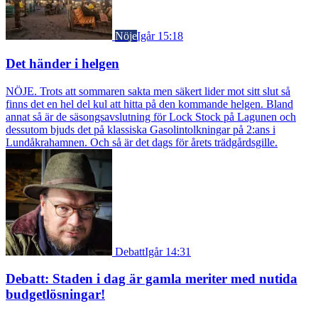
Nöje
Igår 15:18
Det händer i helgen
NÖJE. Trots att sommaren sakta men säkert lider mot sitt slut så
finns det en hel del kul att hitta på den kommande helgen. Bland
annat så är de säsongsavslutning för Lock Stock på Lagunen och
dessutom bjuds det på klassiska Gasolintolkningar på 2:ans i
Lundåkrahamnen. Och så är det dags för årets trädgårdsgille.
Debatt
Igår 14:31
Debatt: Staden i dag är gamla meriter med nutida
budgetlösningar!