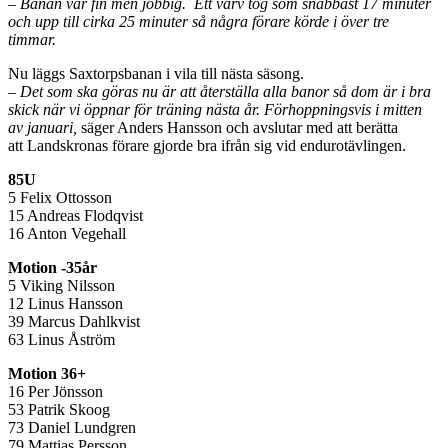
– Banan var fin men jobbig. Ett varv tog som snabbast 17 minuter
och upp till cirka 25 minuter så några förare körde i över tre
timmar.
Nu läggs Saxtorpsbanan i vila till nästa säsong.
– Det som ska göras nu är att återställa alla banor så dom är i bra
skick när vi öppnar för träning nästa år. Förhoppningsvis i mitten
av januari,
säger Anders Hansson och avslutar med att berätta
att Landskronas förare gjorde bra ifrån sig vid endurotävlingen.
85U
5 Felix Ottosson
15 Andreas Flodqvist
16 Anton Vegehall
Motion -35år
5 Viking Nilsson
12 Linus Hansson
39 Marcus Dahlkvist
63 Linus Åström
Motion 36+
16 Per Jönsson
53 Patrik Skoog
73 Daniel Lundgren
79 Mattias Persson