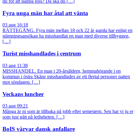
du för att släppa loss? Då ska du […]
Fyra unga män har åtal att vänta
03 aug 16:18
RÄTTEGÅNG. Fyra män mellan 18 och 22 år gamla har enligt en
stämningsansökan ha misshandlat en man med diverse tillhyggen,
[…]
Turist misshandlades i centrum
03 aug 11:38
MISSHANDEL. En man i 20-årsåldern, hemmahörande i en
kommun i östra Skåne misshandlades av ett flertal personer natten
mot söndagen. […]
Veckans luncher
03 aug 09:21
Många är ni som är tillbaka på jobb efter semestern. Sen har vi ju er
som just gått på ledigheten. […]
BoIS värvar dansk anfallare