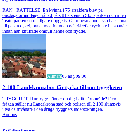
RÅN - RÄTTELSE. En kvinna i 75-årsåldern blev på
onsdagsförmiddagen rånad på sitt halsband i Slottsparken och inte i
Teaterparken som tidigare uppgetts. Gärningsmannen ska ha stannat
till på sin cykel, pratat med kvinnan och därefter ryckt av halsbandet
innan han knuffade omkull henne och flydde.
Allmänt
05 aug 09:30
2 100 Landskronabor får tycka till om tryggheten
TRYGGHET. Hur trygg känner du dig i ditt närområde? Den
frågan ställer nu Landskrona stad och polisen till 2 100 slumpvis
utvalda invånare i den årliga trygghetsundersökningen.
Annons