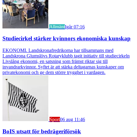
Allmänt
Igår 07:16
Studiecirkel stärker kvinnors ekonomiska kunskap
EKONOMI. Landskronafredrikorna har tillsammans med
Landskrona Glumslövs Rotaryklubb tagit initiativ till studiecirkeln
Livslång ekonomi, en satsning som främst riktar sig till
invandrarkvinnor. Syftet är att stärka deltagarnas kunskaper om
privatekonomi och ge dem större trygghet i vardagen.
Sport
06 aug 11:46
BoIS utsatt för bedrägeriförsök