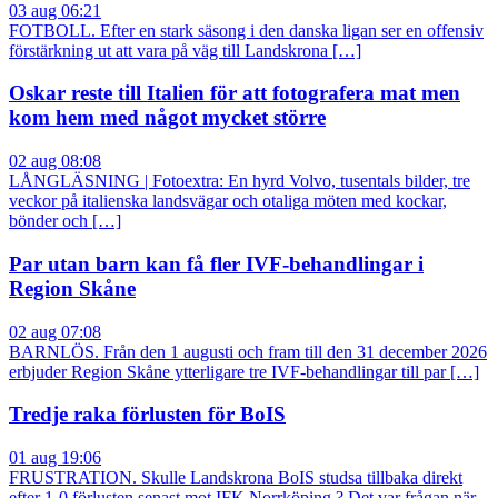
03 aug 06:21
FOTBOLL. Efter en stark säsong i den danska ligan ser en offensiv
förstärkning ut att vara på väg till Landskrona […]
Oskar reste till Italien för att fotografera mat men
kom hem med något mycket större
02 aug 08:08
LÅNGLÄSNING | Fotoextra: En hyrd Volvo, tusentals bilder, tre
veckor på italienska landsvägar och otaliga möten med kockar,
bönder och […]
Par utan barn kan få fler IVF-behandlingar i
Region Skåne
02 aug 07:08
BARNLÖS. Från den 1 augusti och fram till den 31 december 2026
erbjuder Region Skåne ytterligare tre IVF-behandlingar till par […]
Tredje raka förlusten för BoIS
01 aug 19:06
FRUSTRATION. Skulle Landskrona BoIS studsa tillbaka direkt
efter 1-0 förlusten senast mot IFK Norrköping.? Det var frågan när