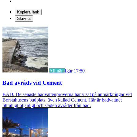
Kopiera länk
Skriv ut
Allmänt
Igår 17:50
Bad avråds vid Cement
BAD. De senaste badvattenproverna har visat på anmärkningar vid
Borstahusens badplats, även kallad Cement. Här är badvattnet
tillfälligt otjänligt och staden avråder från bad.