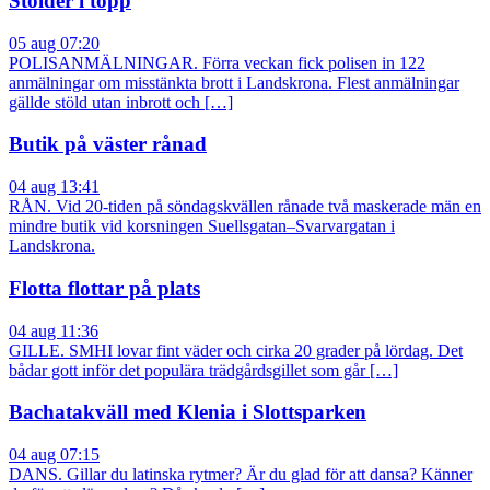
Stölder i topp
05 aug 07:20
POLISANMÄLNINGAR. Förra veckan fick polisen in 122
anmälningar om misstänkta brott i Landskrona. Flest anmälningar
gällde stöld utan inbrott och […]
Butik på väster rånad
04 aug 13:41
RÅN. Vid 20-tiden på söndagskvällen rånade två maskerade män en
mindre butik vid korsningen Suellsgatan–Svarvargatan i
Landskrona.
Flotta flottar på plats
04 aug 11:36
GILLE. SMHI lovar fint väder och cirka 20 grader på lördag. Det
bådar gott inför det populära trädgårdsgillet som går […]
Bachatakväll med Klenia i Slottsparken
04 aug 07:15
DANS. Gillar du latinska rytmer? Är du glad för att dansa? Känner