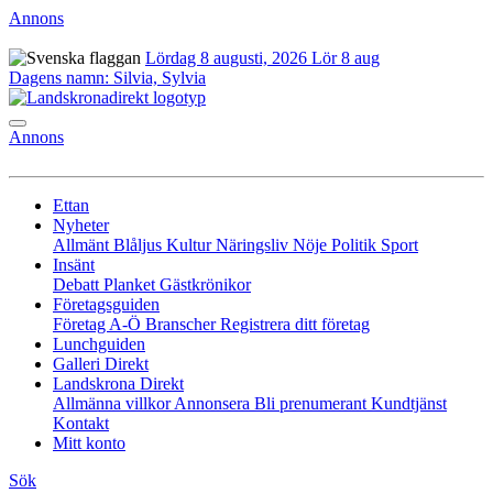
Annons
Lördag 8 augusti, 2026
Lör 8 aug
Dagens namn:
Silvia, Sylvia
Annons
Ettan
Nyheter
Allmänt
Blåljus
Kultur
Näringsliv
Nöje
Politik
Sport
Insänt
Debatt
Planket
Gästkrönikor
Företagsguiden
Företag A-Ö
Branscher
Registrera ditt företag
Lunchguiden
Galleri Direkt
Landskrona Direkt
Allmänna villkor
Annonsera
Bli prenumerant
Kundtjänst
Kontakt
Mitt konto
Sök