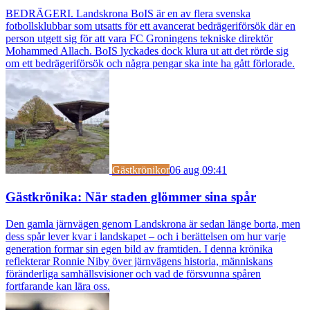
BEDRÄGERI. Landskrona BoIS är en av flera svenska
fotbollsklubbar som utsatts för ett avancerat bedrägeriförsök där en
person utgett sig för att vara FC Groningens tekniske direktör
Mohammed Allach. BoIS lyckades dock klura ut att det rörde sig
om ett bedrägeriförsök och några pengar ska inte ha gått förlorade.
Gästkrönikor
06 aug 09:41
Gästkrönika: När staden glömmer sina spår
Den gamla järnvägen genom Landskrona är sedan länge borta, men
dess spår lever kvar i landskapet – och i berättelsen om hur varje
generation formar sin egen bild av framtiden. I denna krönika
reflekterar Ronnie Niby över järnvägens historia, människans
föränderliga samhällsvisioner och vad de försvunna spåren
fortfarande kan lära oss.