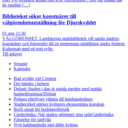
de randige […]
Biblioteket söker konstnärer till
välgörenhetsutställning för Djurskyddet
01 aug 11:30
VÄLGÖRENHET. Landskrona stadsbibliotek vill samla stadens
konstnärer och fotografer till en gemensam utställning under höstens
Kulturnatt med ett gott syfte.
Till arkivet
Senaste
Kalender
Bad avråds vid Cement
Det händer i helgen
Debatt: Staden i dag är gamla meriter med nutida
budgetlösningar!
Debatt
Polisen efterlyser vittnen till halsbandsrånen
Studiecirkel stärker kvinnors ekonomiska kunskap
BoIS utsatt för bedrägeriförsök
Gästkrönika: När staden glömmer sina spår
Gästkrönika
Fängelse för rattfylla
Nytt halsbandsrån mot äldre kvinna