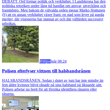
DEBATT. Ord formar politik och verklighet. I Landskrona har den
politiska retoriken under lång tid handlat om ansvar, utveckling och
framtidstro. Men bakom de välvalda orden menar Marko Huttunen
(S) att en annan verklighet växer fram: en stad som lever på gamla
meriter, där visionerna har stannat av och där välfärden successivt
urholkas.
Blåljus
Igår 08:24
Polisen efterlyser vittnen till halsbandsrånen
HALSBANDSRÅNEN. Sedan i slutet av juni har inte mindre än
fem äldre kvinnor blivit rånade på sina halsband på liknande sätt.
Polisen arbetar nu brett för att försöka identifiera rånaren eller
rånarna.