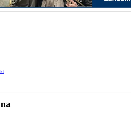
kt
ona