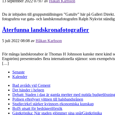
13 september 2022 07:07
av
Håkan Karlsson
Du är inbjuden till grupputställningen ”Gatuliv” här på Galleri Direkt. V
fotografera var gatu- och landskronafotografen Ralph Nykvist ständigt
Återfunna landskronafotografier
5 juli 2022 08:08
av
Håkan Karlsson
För många landskronabor är Thomas H Johnsson kanske mest känd som
Engström) presenterades flera internationella stjärnor: som exempe
[…]
Senaste
Kalender
Bad avråds vid Cement
Det händer i helgen
Debatt: Staden i dag är gamla meriter med nutida budgetlösning
Polisen efterlyser vittnen till halsbandsrånen
Studiecirkel stärker kvinnors ekonomiska kunskap
BoIS utsatt för bedrägeriförsök
Gästkrönika: När staden glömmer sina spår
Gästkrönika