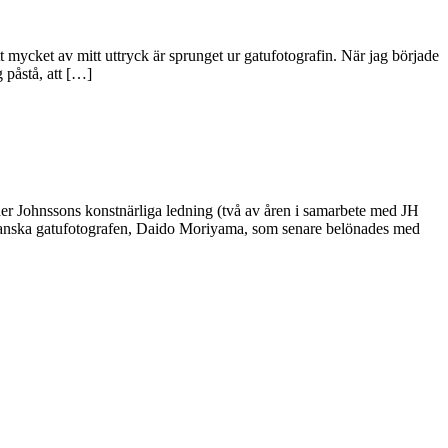
 att mycket av mitt uttryck är sprunget ur gatufotografin. När jag började
 påstå, att […]
 Johnssons konstnärliga ledning (två av åren i samarbete med JH
apanska gatufotografen, Daido Moriyama, som senare belönades med