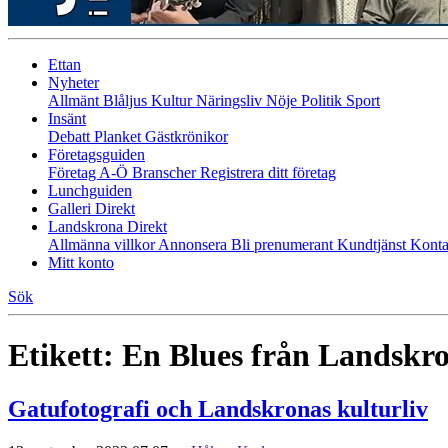
Ettan
Nyheter
Allmänt
Blåljus
Kultur
Näringsliv
Nöje
Politik
Sport
Insänt
Debatt
Planket
Gästkrönikor
Företagsguiden
Företag A-Ö
Branscher
Registrera ditt företag
Lunchguiden
Galleri Direkt
Landskrona Direkt
Allmänna villkor
Annonsera
Bli prenumerant
Kundtjänst
Konta
Mitt konto
Sök
Etikett:
En Blues från Landskr
Gatufotografi och Landskronas kulturliv