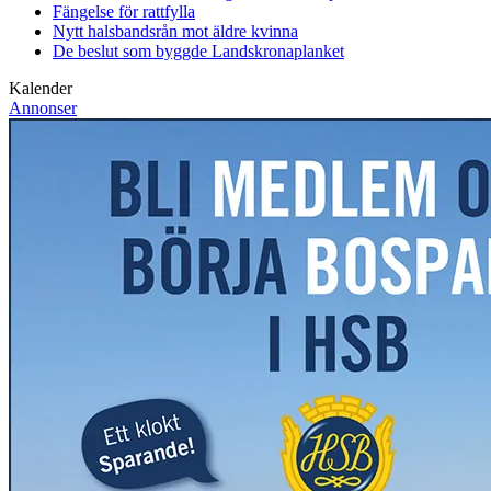
Fängelse för rattfylla
Nytt halsbandsrån mot äldre kvinna
De beslut som byggde Landskrona
planket
Kalender
Annonser