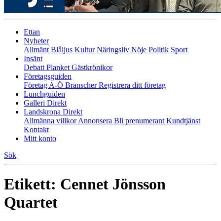
Ettan
Nyheter
Allmänt
Blåljus
Kultur
Näringsliv
Nöje
Politik
Sport
Insänt
Debatt
Planket
Gästkrönikor
Företagsguiden
Företag A-Ö
Branscher
Registrera ditt företag
Lunchguiden
Galleri Direkt
Landskrona Direkt
Allmänna villkor
Annonsera
Bli prenumerant
Kundtjänst
Kontakt
Mitt konto
Sök
Etikett:
Cennet Jönsson
Quartet