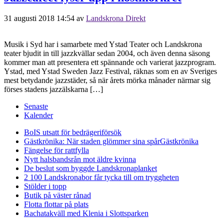
31 augusti 2018 14:54
av
Landskrona Direkt
Musik i Syd har i samarbete med Ystad Teater och Landskrona
teater bjudit in till jazzkvällar sedan 2004, och även denna säsong
kommer man att presentera ett spännande och varierat jazzprogram.
Ystad, med Ystad Sweden Jazz Festival, räknas som en av Sveriges
mest betydande jazzstäder, så när årets mörka månader närmar sig
förses stadens jazzälskarna […]
Senaste
Kalender
BoIS utsatt för bedrägeriförsök
Gästkrönika: När staden glömmer sina spår
Gästkrönika
Fängelse för rattfylla
Nytt halsbandsrån mot äldre kvinna
De beslut som byggde Landskrona
planket
2 100 Landskronabor får tycka till om tryggheten
Stölder i topp
Butik på väster rånad
Flotta flottar på plats
Bachatakväll med Klenia i Slottsparken