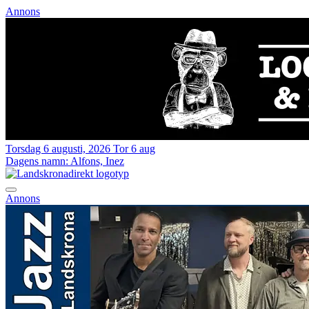
Annons
Torsdag 6 augusti, 2026
Tor 6 aug
Dagens namn:
Alfons, Inez
Annons