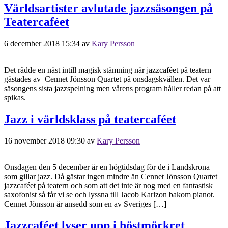
Världsartister avlutade jazzsäsongen på
Teatercaféet
6 december 2018 15:34
av
Kary Persson
Det rådde en näst intill magisk stämning när jazzcaféet på teatern
gästades av Cennet Jönsson Quartet på onsdagskvällen. Det var
säsongens sista jazzspelning men vårens program håller redan på att
spikas.
Jazz i världsklass på teatercaféet
16 november 2018 09:30
av
Kary Persson
Onsdagen den 5 december är en högtidsdag för de i Landskrona
som gillar jazz. Då gästar ingen mindre än Cennet Jönsson Quartet
jazzcaféet på teatern och som att det inte är nog med en fantastisk
saxofonist så får vi se och lyssna till Jacob Karlzon bakom pianot.
Cennet Jönsson är ansedd som en av Sveriges […]
Jazzcaféet lyser upp i höstmörkret