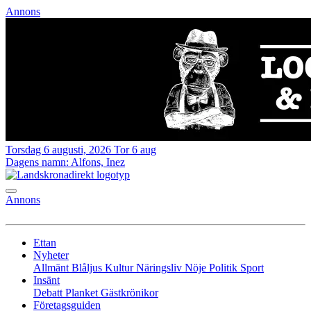
Annons
Torsdag 6 augusti, 2026
Tor 6 aug
Dagens namn:
Alfons, Inez
Annons
Ettan
Nyheter
Allmänt
Blåljus
Kultur
Näringsliv
Nöje
Politik
Sport
Insänt
Debatt
Planket
Gästkrönikor
Företagsguiden