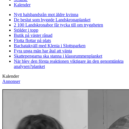
Kalender
Nytt halsbandsrån mot äldre kvinna
De beslut som byggde Landskrona
planket
2 100 Landskronabor får tycka till om tryggheten
Stölder i topp
Butik på väster rånad
Flotta flottar på plats
Bachatakväll med Klenia i Slottsparken
Fyra unga män har åtal att vänta
Skattepengarna ska stanna i klassrummen
planket
När blev den första reaktionen viktigare än den genomtänkta
analysen?
planket
Kalender
Annonser