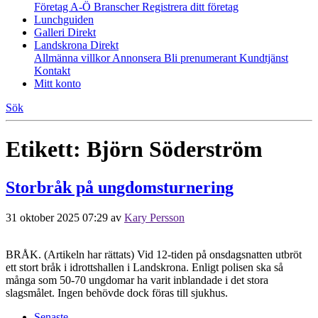
Företag A-Ö
Branscher
Registrera ditt företag
Lunchguiden
Galleri Direkt
Landskrona Direkt
Allmänna villkor
Annonsera
Bli prenumerant
Kundtjänst
Kontakt
Mitt konto
Sök
Etikett:
Björn Söderström
Storbråk på ungdomsturnering
31 oktober 2025 07:29
av
Kary Persson
BRÅK. (Artikeln har rättats) Vid 12-tiden på onsdagsnatten utbröt
ett stort bråk i idrottshallen i Landskrona. Enligt polisen ska så
många som 50-70 ungdomar ha varit inblandade i det stora
slagsmålet. Ingen behövde dock föras till sjukhus.
Senaste