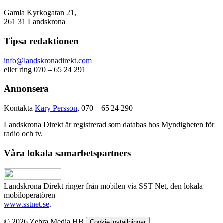
Gamla Kyrkogatan 21,
261 31 Landskrona
Tipsa redaktionen
info@landskronadirekt.com
eller ring 070 – 65 24 291
Annonsera
Kontakta
Kary Persson
, 070 – 65 24 290
Landskrona Direkt är registrerad som databas hos Myndigheten för
radio och tv.
Våra lokala samarbetspartners
Landskrona Direkt ringer från mobilen via SST Net, den lokala
mobiloperatören
www.sstnet.se
.
© 2026 Zebra Media HB
Cookie inställningar