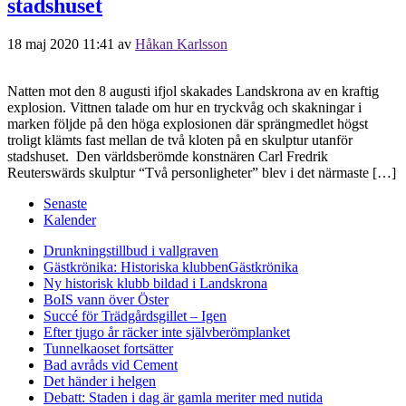
stadshuset
18 maj 2020 11:41
av
Håkan Karlsson
Natten mot den 8 augusti ifjol skakades Landskrona av en kraftig
explosion. Vittnen talade om hur en tryckvåg och skakningar i
marken följde på den höga explosionen där sprängmedlet högst
troligt klämts fast mellan de två kloten på en skulptur utanför
stadshuset. Den världsberömde konstnären Carl Fredrik
Reuterswärds skulptur “Två personligheter” blev i det närmaste […]
Senaste
Kalender
Drunkningstillbud i vallgraven
Gästkrönika: Historiska klubben
Gästkrönika
Ny historisk klubb bildad i Landskrona
BoIS vann över Öster
Succé för Trädgårdsgillet – Igen
Efter tjugo år räcker inte självberöm
planket
Tunnelkaoset fortsätter
Bad avråds vid Cement
Det händer i helgen
Debatt: Staden i dag är gamla meriter med nutida