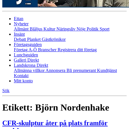
Ettan
Nyheter
Allmänt
Blåljus
Kultur
Näringsliv
Nöje
Politik
Sport
Insänt
Debatt
Planket
Gästkrönikor
Företagsguiden
Företag A-Ö
Branscher
Registrera ditt företag
Lunchguiden
Galleri Direkt
Landskrona Direkt
Allmänna villkor
Annonsera
Bli prenumerant
Kundtjänst
Kontakt
Mitt konto
Sök
Etikett:
Björn Nordenhake
CFR-skulptur åter på plats framför