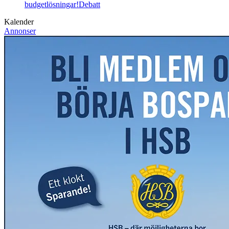
budgetlösningar!
Debatt
Kalender
Annonser