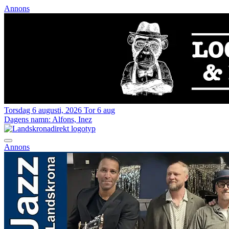
Annons
Torsdag 6 augusti, 2026
Tor 6 aug
Dagens namn:
Alfons, Inez
Annons