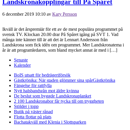
Landskronakopplingar till På Spåret
6 december 2019 10:10
av
Kary Persson
Ikväll är det årspremiär för ett av de mest populära programmet på
svensk TV. Klockan 20.00 drar På Spåret igång på SVT 1. Vad
många inte känner till är att det är Lennart Andersson från
Landskrona som fick idén om programmet. Mer Landskronatema i
år är att programledaren, som bland mycket annat är med i […]
Senaste
Kalender
BoIS utsatt för bedrägeriförsök
Gästkrönika: När staden glömmer sina spår
Gästkrönika
Fängelse för rattfylla
Nytt halsbandsrån mot äldre kvinna
De beslut som byggde Landskrona
planket
2 100 Landskronabor får tycka till om tryggheten
Stölder i topp
Butik på väster rånad
Flotta flottar på plats
Bachatakväll med Klenia i Slottsparken