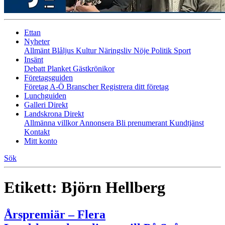
Ettan
Nyheter
Allmänt
Blåljus
Kultur
Näringsliv
Nöje
Politik
Sport
Insänt
Debatt
Planket
Gästkrönikor
Företagsguiden
Företag A-Ö
Branscher
Registrera ditt företag
Lunchguiden
Galleri Direkt
Landskrona Direkt
Allmänna villkor
Annonsera
Bli prenumerant
Kundtjänst
Kontakt
Mitt konto
Sök
Etikett:
Björn Hellberg
Årspremiär – Flera