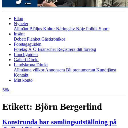
Ettan
Nyheter
Allmänt
Blåljus
Kultur
Näringsliv
Nöje
Politik
Sport
Insänt
Debatt
Planket
Gästkrönikor
Företagsguiden
Företag A-Ö
Branscher
Registrera ditt företag
Lunchguiden
Galleri Direkt
Landskrona Direkt
Allmänna villkor
Annonsera
Bli prenumerant
Kundtjänst
Kontakt
Mitt konto
Sök
Etikett:
Björn Bergerlind
Konstrunda har samlingsutställning på