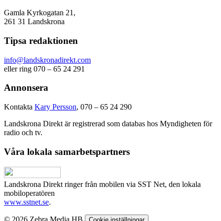
Gamla Kyrkogatan 21,
261 31 Landskrona
Tipsa redaktionen
info@landskronadirekt.com
eller ring 070 – 65 24 291
Annonsera
Kontakta
Kary Persson
, 070 – 65 24 290
Landskrona Direkt är registrerad som databas hos Myndigheten för
radio och tv.
Våra lokala samarbetspartners
Landskrona Direkt ringer från mobilen via SST Net, den lokala
mobiloperatören
www.sstnet.se
.
© 2026 Zebra Media HB
Cookie inställningar