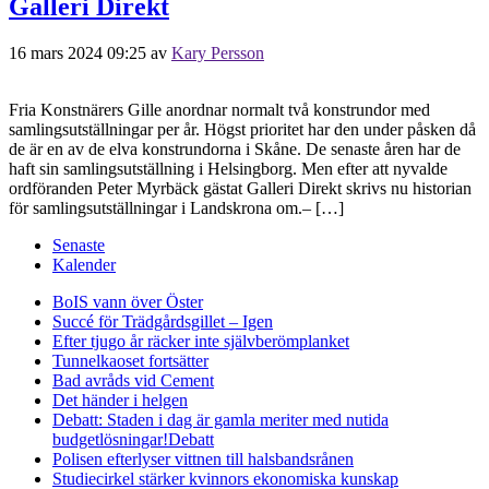
Galleri Direkt
16 mars 2024 09:25
av
Kary Persson
Fria Konstnärers Gille anordnar normalt två konstrundor med
samlingsutställningar per år. Högst prioritet har den under påsken då
de är en av de elva konstrundorna i Skåne. De senaste åren har de
haft sin samlingsutställning i Helsingborg. Men efter att nyvalde
ordföranden Peter Myrbäck gästat Galleri Direkt skrivs nu historian
för samlingsutställningar i Landskrona om.– […]
Senaste
Kalender
BoIS vann över Öster
Succé för Trädgårdsgillet – Igen
Efter tjugo år räcker inte självberöm
planket
Tunnelkaoset fortsätter
Bad avråds vid Cement
Det händer i helgen
Debatt: Staden i dag är gamla meriter med nutida
budgetlösningar!
Debatt
Polisen efterlyser vittnen till halsbandsrånen
Studiecirkel stärker kvinnors ekonomiska kunskap