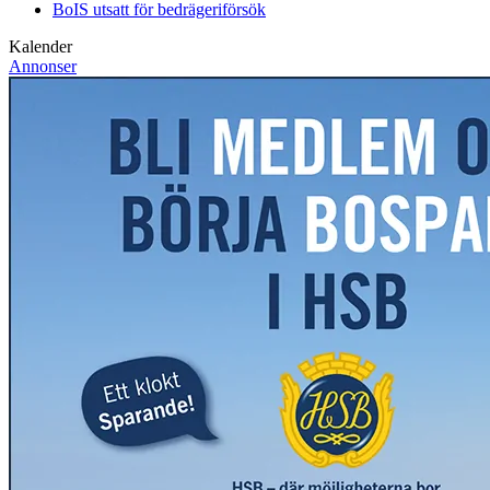
BoIS utsatt för bedrägeriförsök
Kalender
Annonser