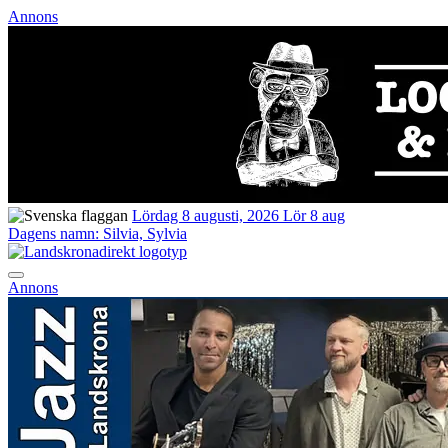
Annons
Lördag 8 augusti, 2026
Lör 8 aug
Dagens namn:
Silvia, Sylvia
Annons