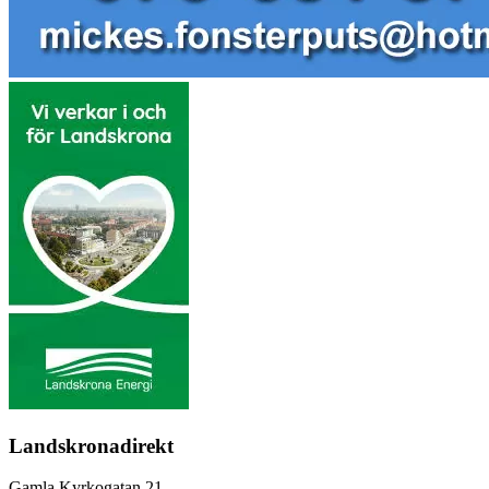
Landskronadirekt
Gamla Kyrkogatan 21,