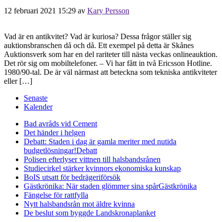
12 februari 2021 15:29
av
Kary Persson
Vad är en antikvitet? Vad är kuriosa? Dessa frågor ställer sig
auktionsbranschen då och då. Ett exempel på detta är Skånes
Auktionsverk som har en del rariteter till nästa veckas onlineauktion.
Det rör sig om mobiltelefoner. – Vi har fått in två Ericsson Hotline.
1980/90-tal. De är väl närmast att beteckna som tekniska antikviteter
eller […]
Senaste
Kalender
Bad avråds vid Cement
Det händer i helgen
Debatt: Staden i dag är gamla meriter med nutida
budgetlösningar!
Debatt
Polisen efterlyser vittnen till halsbandsrånen
Studiecirkel stärker kvinnors ekonomiska kunskap
BoIS utsatt för bedrägeriförsök
Gästkrönika: När staden glömmer sina spår
Gästkrönika
Fängelse för rattfylla
Nytt halsbandsrån mot äldre kvinna
De beslut som byggde Landskrona
planket