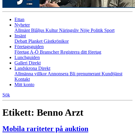
Ettan
Nyheter
Allmänt
Blåljus
Kultur
Näringsliv
Nöje
Politik
Sport
Insänt
Debatt
Planket
Gästkrönikor
Företagsguiden
Företag A-Ö
Branscher
Registrera ditt företag
Lunchguiden
Galleri Direkt
Landskrona Direkt
Allmänna villkor
Annonsera
Bli prenumerant
Kundtjänst
Kontakt
Mitt konto
Sök
Etikett:
Benno Arzt
Mobila rariteter på auktion