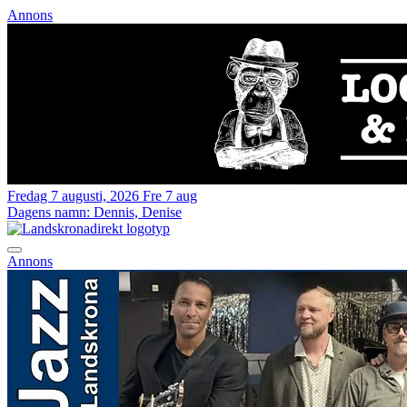
Annons
Fredag 7 augusti, 2026
Fre 7 aug
Dagens namn:
Dennis, Denise
Annons