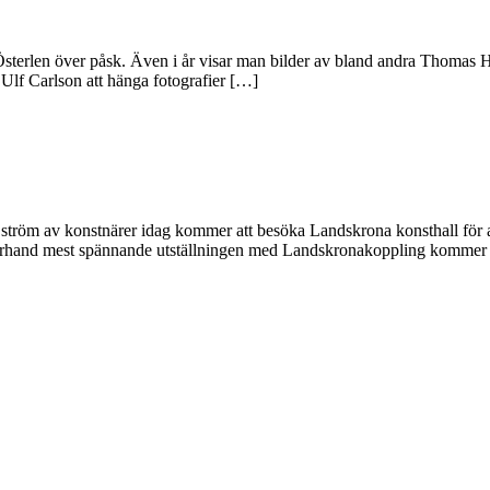
på Österlen över påsk. Även i år visar man bilder av bland andra Thomas
n Ulf Carlson att hänga fotografier […]
id ström av konstnärer idag kommer att besöka Landskrona konsthall för att
förhand mest spännande utställningen med Landskronakoppling kommer a