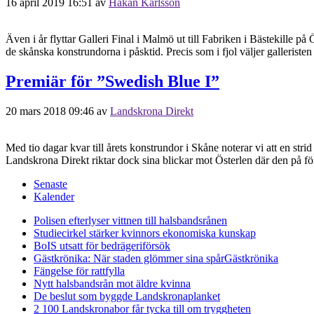
16 april 2019 16:51
av
Håkan Karlsson
Även i år flyttar Galleri Final i Malmö ut till Fabriken i Bästekille 
de skånska konstrundorna i påsktid. Precis som i fjol väljer galleriste
Premiär för ”Swedish Blue I”
20 mars 2018 09:46
av
Landskrona Direkt
Med tio dagar kvar till årets konstrundor i Skåne noterar vi att en str
Landskrona Direkt riktar dock sina blickar mot Österlen där den på 
Senaste
Kalender
Polisen efterlyser vittnen till halsbandsrånen
Studiecirkel stärker kvinnors ekonomiska kunskap
BoIS utsatt för bedrägeriförsök
Gästkrönika: När staden glömmer sina spår
Gästkrönika
Fängelse för rattfylla
Nytt halsbandsrån mot äldre kvinna
De beslut som byggde Landskrona
planket
2 100 Landskronabor får tycka till om tryggheten