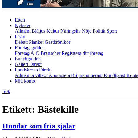
Ettan
Nyheter
Allmänt
Blåljus
Kultur
Näringsliv
Nöje
Politik
Sport
Insänt
Debatt
Planket
Gästkrönikor
Företagsguiden
Företag A-Ö
Branscher
Registrera ditt företag
Lunchguiden
Galleri Direkt
Landskrona Direkt
Allmänna villkor
Annonsera
Bli prenumerant
Kundtjänst
Konta
Mitt konto
Sök
Etikett:
Bästekille
Hundar som fria själar