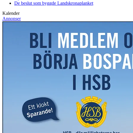
De beslut som byggde Landskrona
planket
Kalender
Annonser