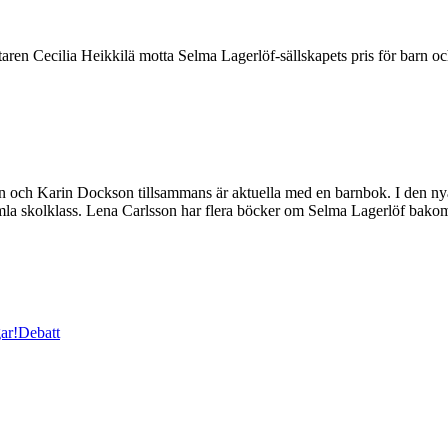
en Cecilia Heikkilä motta Selma Lagerlöf-sällskapets pris för barn 
n och Karin Dockson tillsammans är aktuella med en barnbok. I den nya 
mla skolklass. Lena Carlsson har flera böcker om Selma Lagerlöf bako
ar!
Debatt