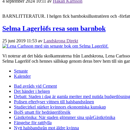
4 september 2024 10:11
av
Håkan Karlsson
BARNLITTERATUR. I helgen fick barnboksillustratören och -författar
Selma Lagerlöfs resa som barnbok
25 juni 2019 11:53
av
Landskrona Direkt
Vi noterar att det båda skolkamraterna från Landskrona, Lena Carlsso
Selma Lagerlöf och hennes sällskap genom deras brev hem till sin ga
Senaste
Kalender
Bad avråds vid Cement
Det händer i helgen
Debatt: Staden i dag är gamla meriter med nutida budgetlösning
Polisen efterlyser vittnen till halsbandsrånen
Studiecirkel stärker kvinnors ekonomiska kunskap
BoIS utsatt för bedrägeriförsök
Gästkrönika: När staden glömmer sina spår
Gästkrönika
Fängelse för rattfylla
Nytt halsbandsrån mot äldre kvinna