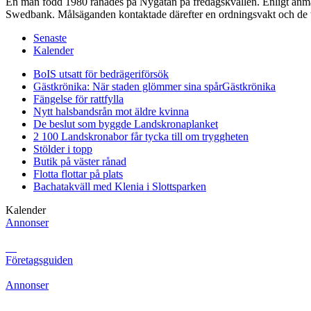
En man född 1980 rånades på Nygatan på fredagskvällen. Enligt anmäla
Swedbank. Målsäganden kontaktade därefter en ordningsvakt och de två 
Senaste
Kalender
BoIS utsatt för bedrägeriförsök
Gästkrönika: När staden glömmer sina spår
Gästkrönika
Fängelse för rattfylla
Nytt halsbandsrån mot äldre kvinna
De beslut som byggde Landskrona
planket
2 100 Landskronabor får tycka till om tryggheten
Stölder i topp
Butik på väster rånad
Flotta flottar på plats
Bachatakväll med Klenia i Slottsparken
Kalender
Annonser
Företagsguiden
Annonser