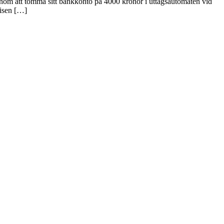
onom att tömma sitt bankkonto på 4000 kronor i uttagsautomaten vid
lisen […]