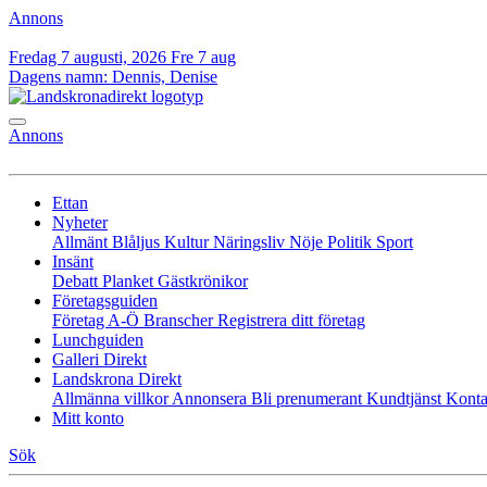
Annons
Fredag 7 augusti, 2026
Fre 7 aug
Dagens namn:
Dennis, Denise
Annons
Ettan
Nyheter
Allmänt
Blåljus
Kultur
Näringsliv
Nöje
Politik
Sport
Insänt
Debatt
Planket
Gästkrönikor
Företagsguiden
Företag A-Ö
Branscher
Registrera ditt företag
Lunchguiden
Galleri Direkt
Landskrona Direkt
Allmänna villkor
Annonsera
Bli prenumerant
Kundtjänst
Konta
Mitt konto
Sök