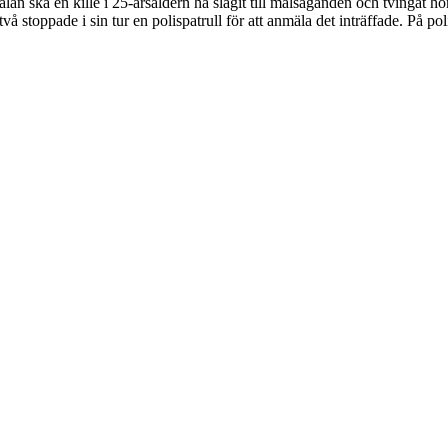
n ska en kille i 25-årsåldern ha slagit till målsäganden och tvingat h
stoppade i sin tur en polispatrull för att anmäla det inträffade. På po