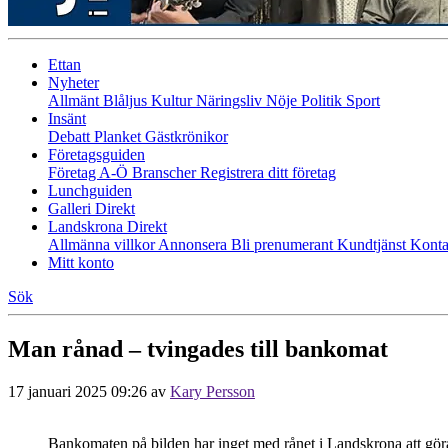
Ettan
Nyheter
Allmänt
Blåljus
Kultur
Näringsliv
Nöje
Politik
Sport
Insänt
Debatt
Planket
Gästkrönikor
Företagsguiden
Företag A-Ö
Branscher
Registrera ditt företag
Lunchguiden
Galleri Direkt
Landskrona Direkt
Allmänna villkor
Annonsera
Bli prenumerant
Kundtjänst
Konta
Mitt konto
Sök
Man rånad – tvingades till bankomat
17 januari 2025 09:26
av
Kary Persson
Bankomaten på bilden har inget med rånet i Landskrona att gö