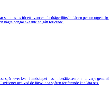
om utsatts för ett avancerat bedrägeriförsök där en person utgett si
ch några pengar ska inte ha gått förlorade.
pår lever kvar i landskapet – och i berättelsen om hur varje generatio
lsvisioner och vad de försvunna spåren fortfarande kan lära oss.