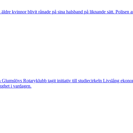
vinnor blivit rånade på sina halsband på liknande sätt. Polisen arbeta
övs Rotaryklubb tagit initiativ till studiecirkeln Livslång ekonomi, e
gghet i vardagen.