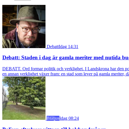
Debatt
Idag 14:31
Debatt: Staden i dag är gamla meriter med nutida bu
DEBATT. Ord formar politik och verklighet. I Landskrona har den pol
en annan verklighet växer fram: en stad som lever på gamla meriter, dä
Blåljus
Idag 08:24