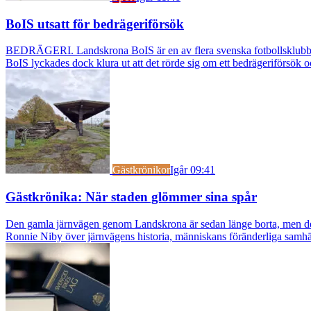
BoIS utsatt för bedrägeriförsök
BEDRÄGERI. Landskrona BoIS är en av flera svenska fotbollsklubbar s
BoIS lyckades dock klura ut att det rörde sig om ett bedrägeriförsök o
Gästkrönikor
Igår 09:41
Gästkrönika: När staden glömmer sina spår
Den gamla järnvägen genom Landskrona är sedan länge borta, men dess s
Ronnie Niby över järnvägens historia, människans föränderliga samhäl