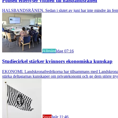
Polisen efterlyser vittnen till halsbandsrånen
HALSBANDSRÅNEN. Sedan i slutet av juni har inte mindre än fem äldre k
Allmänt
Idag 07:16
Studiecirkel stärker kvinnors ekonomiska kunskap
EKONOMI. Landskronafredrikorna har tillsammans med Landskrona Glumsl
stärka deltagarnas kunskaper om privatekonomi och ge dem större try
Sport
Igår 11:46