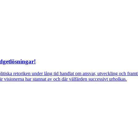
dgetlösningar!
itiska retoriken under lång tid handlat om ansvar, utveckling och fra
r visionerna har stannat av och där välfärden successivt urholkas.