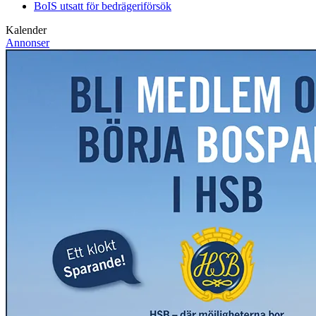
BoIS utsatt för bedrägeriförsök
Kalender
Annonser