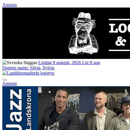
Annons
Lördag 8 augusti, 2026
Lör 8 aug
Dagens namn:
Silvia, Sylvia
Annons