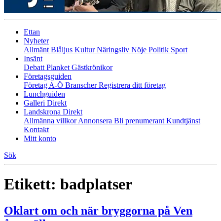
Ettan
Nyheter
Allmänt
Blåljus
Kultur
Näringsliv
Nöje
Politik
Sport
Insänt
Debatt
Planket
Gästkrönikor
Företagsguiden
Företag A-Ö
Branscher
Registrera ditt företag
Lunchguiden
Galleri Direkt
Landskrona Direkt
Allmänna villkor
Annonsera
Bli prenumerant
Kundtjänst
Kontakt
Mitt konto
Sök
Etikett:
badplatser
Oklart om och när bryggorna på Ven