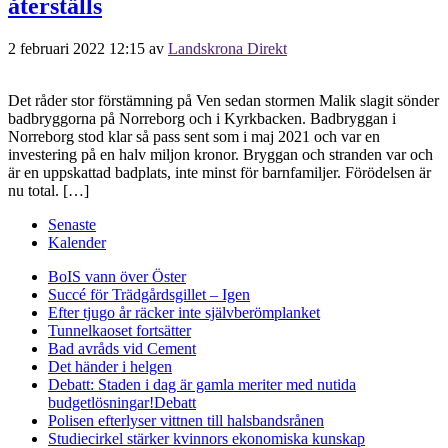
återställs
2 februari 2022 12:15
av
Landskrona Direkt
Det råder stor förstämning på Ven sedan stormen Malik slagit sönder
badbryggorna på Norreborg och i Kyrkbacken. Badbryggan i
Norreborg stod klar så pass sent som i maj 2021 och var en
investering på en halv miljon kronor. Bryggan och stranden var och
är en uppskattad badplats, inte minst för barnfamiljer. Förödelsen är
nu total. […]
Senaste
Kalender
BoIS vann över Öster
Succé för Trädgårdsgillet – Igen
Efter tjugo år räcker inte självberöm
planket
Tunnelkaoset fortsätter
Bad avråds vid Cement
Det händer i helgen
Debatt: Staden i dag är gamla meriter med nutida
budgetlösningar!
Debatt
Polisen efterlyser vittnen till halsbandsrånen
Studiecirkel stärker kvinnors ekonomiska kunskap