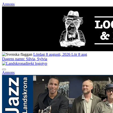
Annons
Lördag 8 augusti, 2026
Lör 8 aug
Dagens namn:
Silvia, Sylvia
Annons