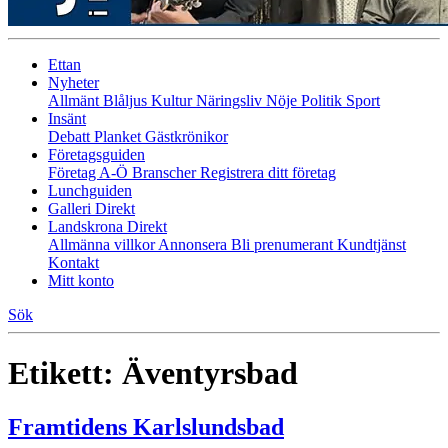
Ettan
Nyheter
Allmänt
Blåljus
Kultur
Näringsliv
Nöje
Politik
Sport
Insänt
Debatt
Planket
Gästkrönikor
Företagsguiden
Företag A-Ö
Branscher
Registrera ditt företag
Lunchguiden
Galleri Direkt
Landskrona Direkt
Allmänna villkor
Annonsera
Bli prenumerant
Kundtjänst
Kontakt
Mitt konto
Sök
Etikett:
Äventyrsbad
Framtidens Karlslundsbad