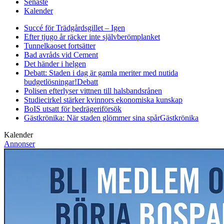
Senaste
Kalender
Succé för Trädgårdsgillet – Igen
Efter tjugo år räcker inte självberöm
planket
Tunnelkaoset fortsätter
Bad avråds vid Cement
Det händer i helgen
Debatt: Staden i dag är gamla meriter med nutida
budgetlösningar!
Debatt
Polisen efterlyser vittnen till halsbandsrånen
Studiecirkel stärker kvinnors ekonomiska kunskap
BoIS utsatt för bedrägeriförsök
Gästkrönika: När staden glömmer sina spår
Gästkrönika
Kalender
Annonser