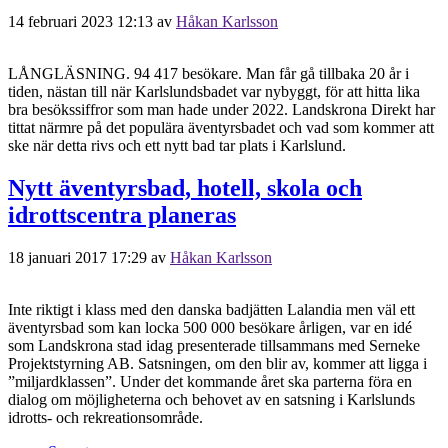
14 februari 2023 12:13
av
Håkan Karlsson
LÅNGLÄSNING. 94 417 besökare. Man får gå tillbaka 20 år i
tiden, nästan till när Karlslundsbadet var nybyggt, för att hitta lika
bra besökssiffror som man hade under 2022. Landskrona Direkt har
tittat närmre på det populära äventyrsbadet och vad som kommer att
ske när detta rivs och ett nytt bad tar plats i Karlslund.
Nytt äventyrsbad, hotell, skola och
idrottscentra planeras
18 januari 2017 17:29
av
Håkan Karlsson
Inte riktigt i klass med den danska badjätten Lalandia men väl ett
äventyrsbad som kan locka 500 000 besökare årligen, var en idé
som Landskrona stad idag presenterade tillsammans med Serneke
Projektstyrning AB. Satsningen, om den blir av, kommer att ligga i
”miljardklassen”. Under det kommande året ska parterna föra en
dialog om möjligheterna och behovet av en satsning i Karlslunds
idrotts- och rekreationsområde.