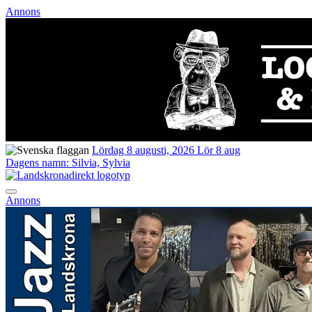
Annons
Lördag 8 augusti, 2026
Lör 8 aug
Dagens namn:
Silvia, Sylvia
Annons