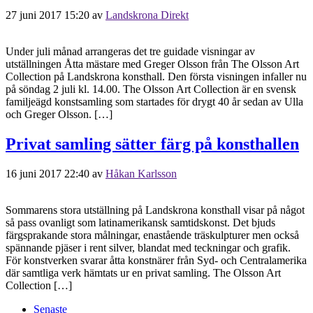
27 juni 2017 15:20
av
Landskrona Direkt
Under juli månad arrangeras det tre guidade visningar av
utställningen Åtta mästare med Greger Olsson från The Olsson Art
Collection på Landskrona konsthall. Den första visningen infaller nu
på söndag 2 juli kl. 14.00. The Olsson Art Collection är en svensk
familjeägd konstsamling som startades för drygt 40 år sedan av Ulla
och Greger Olsson. […]
Privat samling sätter färg på konsthallen
16 juni 2017 22:40
av
Håkan Karlsson
Sommarens stora utställning på Landskrona konsthall visar på något
så pass ovanligt som latinamerikansk samtidskonst. Det bjuds
färgsprakande stora målningar, enastående träskulpturer men också
spännande pjäser i rent silver, blandat med teckningar och grafik.
För konstverken svarar åtta konstnärer från Syd- och Centralamerika
där samtliga verk hämtats ur en privat samling. The Olsson Art
Collection […]
Senaste