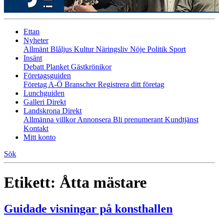
Ettan
Nyheter
Allmänt
Blåljus
Kultur
Näringsliv
Nöje
Politik
Sport
Insänt
Debatt
Planket
Gästkrönikor
Företagsguiden
Företag A-Ö
Branscher
Registrera ditt företag
Lunchguiden
Galleri Direkt
Landskrona Direkt
Allmänna villkor
Annonsera
Bli prenumerant
Kundtjänst
Kontakt
Mitt konto
Sök
Etikett:
Åtta mästare
Guidade visningar på konsthallen