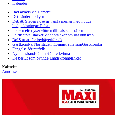
Kalender
Bad avråds vid Cement
Det händer i helgen
Debatt: Staden i dag är gamla meriter med nutida
budgetlösningar!
Debatt
Polisen efterlyser vittnen till halsbandsrånen
Studiecirkel stärker kvinnors ekonomiska kunskap
BoIS utsatt för bedrägeriförsök
Gästkrönika: När staden glömmer sina spår
Gästkrönika
Fängelse för rattfylla
Nytt halsbandsrån mot äldre kvinna
De beslut som byggde Landskrona
planket
Kalender
Annonser