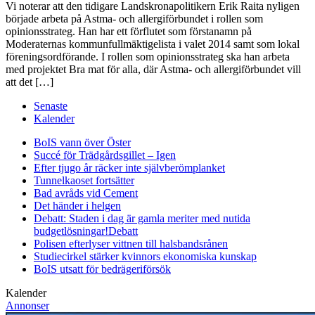
Vi noterar att den tidigare Landskronapolitikern Erik Raita nyligen
började arbeta på Astma- och allergiförbundet i rollen som
opinionsstrateg. Han har ett förflutet som förstanamn på
Moderaternas kommunfullmäktigelista i valet 2014 samt som lokal
föreningsordförande. I rollen som opinionsstrateg ska han arbeta
med projektet Bra mat för alla, där Astma- och allergiförbundet vill
att det […]
Senaste
Kalender
BoIS vann över Öster
Succé för Trädgårdsgillet – Igen
Efter tjugo år räcker inte självberöm
planket
Tunnelkaoset fortsätter
Bad avråds vid Cement
Det händer i helgen
Debatt: Staden i dag är gamla meriter med nutida
budgetlösningar!
Debatt
Polisen efterlyser vittnen till halsbandsrånen
Studiecirkel stärker kvinnors ekonomiska kunskap
BoIS utsatt för bedrägeriförsök
Kalender
Annonser