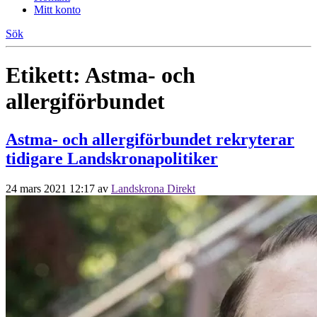
Mitt konto
Sök
Etikett:
Astma- och
allergiförbundet
Astma- och allergiförbundet rekryterar
tidigare Landskronapolitiker
24 mars 2021 12:17
av
Landskrona Direkt