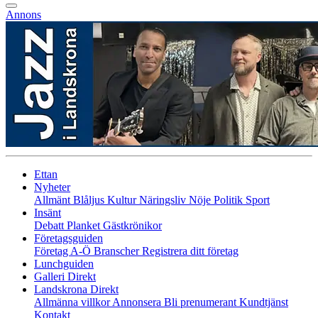
Annons
Ettan
Nyheter
Allmänt
Blåljus
Kultur
Näringsliv
Nöje
Politik
Sport
Insänt
Debatt
Planket
Gästkrönikor
Företagsguiden
Företag A-Ö
Branscher
Registrera ditt företag
Lunchguiden
Galleri Direkt
Landskrona Direkt
Allmänna villkor
Annonsera
Bli prenumerant
Kundtjänst
Kontakt