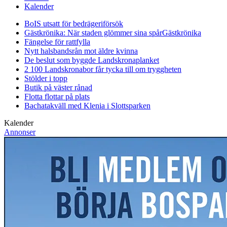
Kalender
BoIS utsatt för bedrägeriförsök
Gästkrönika: När staden glömmer sina spår
Gästkrönika
Fängelse för rattfylla
Nytt halsbandsrån mot äldre kvinna
De beslut som byggde Landskrona
planket
2 100 Landskronabor får tycka till om tryggheten
Stölder i topp
Butik på väster rånad
Flotta flottar på plats
Bachatakväll med Klenia i Slottsparken
Kalender
Annonser