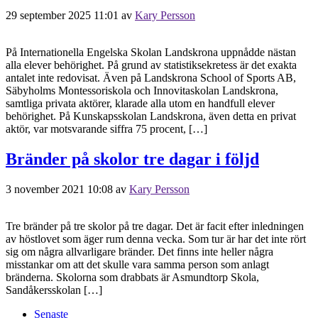
29 september 2025 11:01
av
Kary Persson
På Internationella Engelska Skolan Landskrona uppnådde nästan
alla elever behörighet. På grund av statistiksekretess är det exakta
antalet inte redovisat. Även på Landskrona School of Sports AB,
Säbyholms Montessoriskola och Innovitaskolan Landskrona,
samtliga privata aktörer, klarade alla utom en handfull elever
behörighet. På Kunskapsskolan Landskrona, även detta en privat
aktör, var motsvarande siffra 75 procent, […]
Bränder på skolor tre dagar i följd
3 november 2021 10:08
av
Kary Persson
Tre bränder på tre skolor på tre dagar. Det är facit efter inledningen
av höstlovet som äger rum denna vecka. Som tur är har det inte rört
sig om några allvarligare bränder. Det finns inte heller några
misstankar om att det skulle vara samma person som anlagt
bränderna. Skolorna som drabbats är Asmundtorp Skola,
Sandåkersskolan […]
Senaste