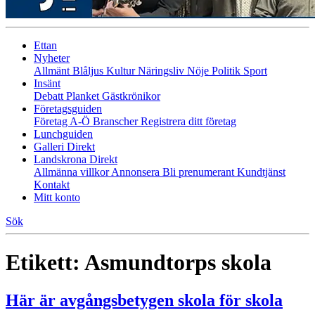
Ettan
Nyheter
Allmänt
Blåljus
Kultur
Näringsliv
Nöje
Politik
Sport
Insänt
Debatt
Planket
Gästkrönikor
Företagsguiden
Företag A-Ö
Branscher
Registrera ditt företag
Lunchguiden
Galleri Direkt
Landskrona Direkt
Allmänna villkor
Annonsera
Bli prenumerant
Kundtjänst
Kontakt
Mitt konto
Sök
Etikett:
Asmundtorps skola
Här är avgångsbetygen skola för skola