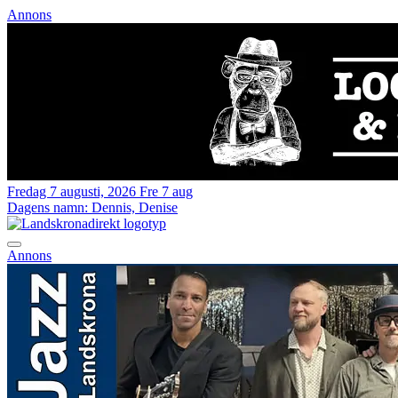
Annons
Fredag 7 augusti, 2026
Fre 7 aug
Dagens namn:
Dennis, Denise
Annons