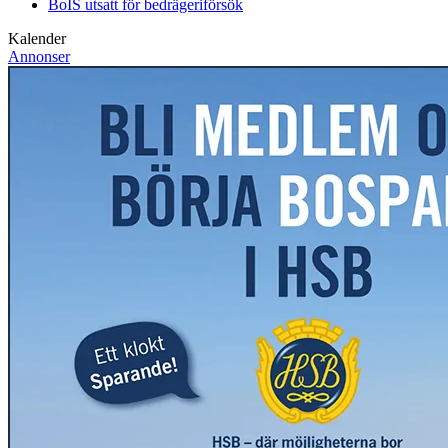
BoIS utsatt för bedrägeriförsök
Kalender
Annonser