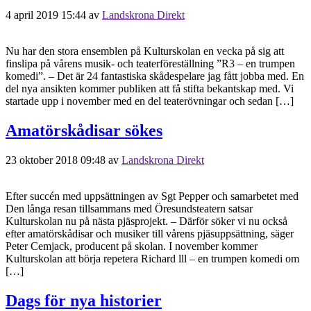
4 april 2019 15:44
av
Landskrona Direkt
Nu har den stora ensemblen på Kulturskolan en vecka på sig att
finslipa på vårens musik- och teaterföreställning ”R3 – en trumpen
komedi”. – Det är 24 fantastiska skådespelare jag fått jobba med. En
del nya ansikten kommer publiken att få stifta bekantskap med. Vi
startade upp i november med en del teaterövningar och sedan […]
Amatörskådisar sökes
23 oktober 2018 09:48
av
Landskrona Direkt
Efter succén med uppsättningen av Sgt Pepper och samarbetet med
Den långa resan tillsammans med Öresundsteatern satsar
Kulturskolan nu på nästa pjäsprojekt. – Därför söker vi nu också
efter amatörskådisar och musiker till vårens pjäsuppsättning, säger
Peter Cemjack, producent på skolan. I november kommer
Kulturskolan att börja repetera Richard lll – en trumpen komedi om
[…]
Dags för nya historier