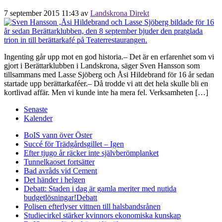
7 september 2015 11:43
av
Landskrona Direkt
Ingenting går upp mot en god historia.– Det är en erfarenhet som vi
gjort i Berättarklubben i Landskrona, säger Sven Hansson som
tillsammans med Lasse Sjöberg och Åsi Hildebrand för 16 år sedan
startade upp berättarkaféer.– Då trodde vi att det hela skulle bli en
kortlivad affär. Men vi kunde inte ha mera fel. Verksamheten […]
Senaste
Kalender
BoIS vann över Öster
Succé för Trädgårdsgillet – Igen
Efter tjugo år räcker inte självberöm
planket
Tunnelkaoset fortsätter
Bad avråds vid Cement
Det händer i helgen
Debatt: Staden i dag är gamla meriter med nutida
budgetlösningar!
Debatt
Polisen efterlyser vittnen till halsbandsrånen
Studiecirkel stärker kvinnors ekonomiska kunskap