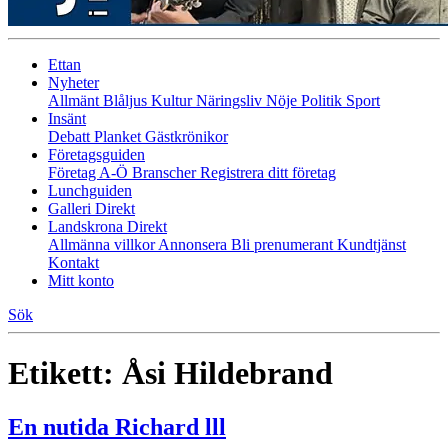
Ettan
Nyheter
Allmänt
Blåljus
Kultur
Näringsliv
Nöje
Politik
Sport
Insänt
Debatt
Planket
Gästkrönikor
Företagsguiden
Företag A-Ö
Branscher
Registrera ditt företag
Lunchguiden
Galleri Direkt
Landskrona Direkt
Allmänna villkor
Annonsera
Bli prenumerant
Kundtjänst
Kontakt
Mitt konto
Sök
Etikett:
Åsi Hildebrand
En nutida Richard lll