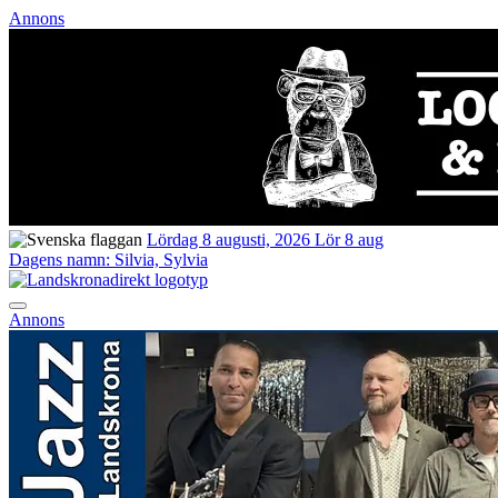
Annons
Lördag 8 augusti, 2026
Lör 8 aug
Dagens namn:
Silvia, Sylvia
Annons