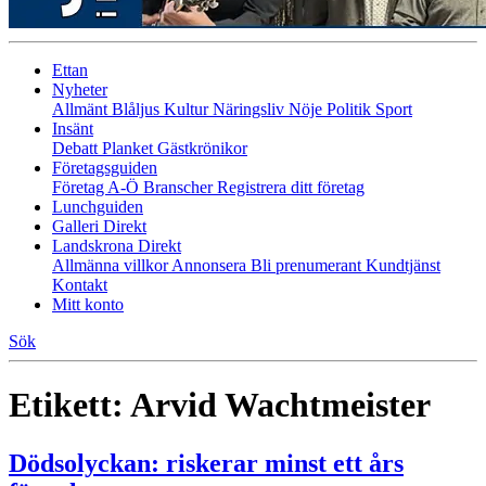
Ettan
Nyheter
Allmänt
Blåljus
Kultur
Näringsliv
Nöje
Politik
Sport
Insänt
Debatt
Planket
Gästkrönikor
Företagsguiden
Företag A-Ö
Branscher
Registrera ditt företag
Lunchguiden
Galleri Direkt
Landskrona Direkt
Allmänna villkor
Annonsera
Bli prenumerant
Kundtjänst
Kontakt
Mitt konto
Sök
Etikett:
Arvid Wachtmeister
Dödsolyckan: riskerar minst ett års