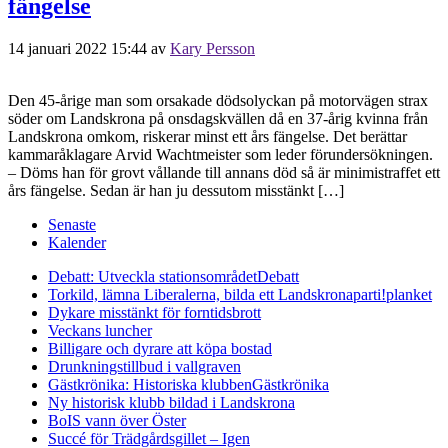
fängelse
14 januari 2022 15:44
av
Kary Persson
Den 45-årige man som orsakade dödsolyckan på motorvägen strax
söder om Landskrona på onsdagskvällen då en 37-årig kvinna från
Landskrona omkom, riskerar minst ett års fängelse. Det berättar
kammaråklagare Arvid Wachtmeister som leder förundersökningen.
– Döms han för grovt vållande till annans död så är minimistraffet ett
års fängelse. Sedan är han ju dessutom misstänkt […]
Senaste
Kalender
Debatt: Utveckla stationsområdet
Debatt
Torkild, lämna Liberalerna, bilda ett Landskronaparti!
planket
Dykare misstänkt för forntidsbrott
Veckans luncher
Billigare och dyrare att köpa bostad
Drunkningstillbud i vallgraven
Gästkrönika: Historiska klubben
Gästkrönika
Ny historisk klubb bildad i Landskrona
BoIS vann över Öster
Succé för Trädgårdsgillet – Igen