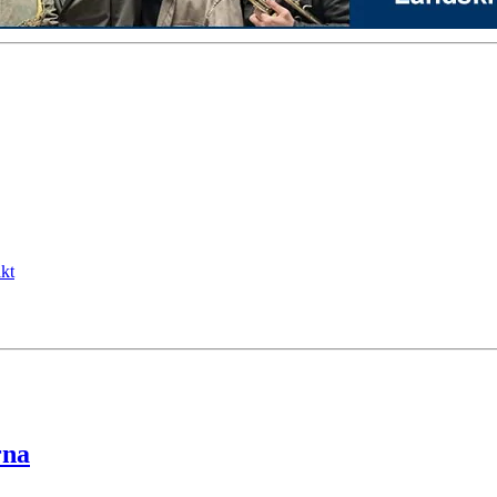
kt
rna