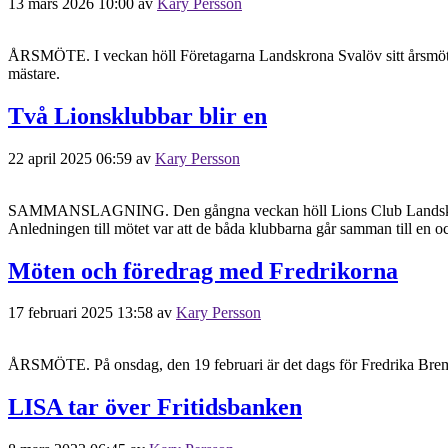
13 mars 2026 10:00
av
Kary Persson
ÅRSMÖTE. I veckan höll Företagarna Landskrona Svalöv sitt årsmöte 
mästare.
Två Lionsklubbar blir en
22 april 2025 06:59
av
Kary Persson
SAMMANSLAGNING. Den gångna veckan höll Lions Club Landskrona & L
Anledningen till mötet var att de båda klubbarna går samman till en 
Möten och föredrag med Fredrikorna
17 februari 2025 13:58
av
Kary Persson
ÅRSMÖTE. På onsdag, den 19 februari är det dags för Fredrika Bremer
LISA tar över Fritidsbanken