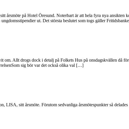
tt årsmöte på Hotel Öresund. Noterbart är att hela fyra nya ansikten 
ungdomsstipendier ut. Det största beslutet som togs gäller Fritidsbanke
ivit om. Allt drogs dock i detalj på Folkets Hus på onsdagskvällen då för
tyrelsenSom sig bör var det också olika val […]
on, LISA, sitt årsmöte. Förutom sedvanliga årsmötespunkter så delade