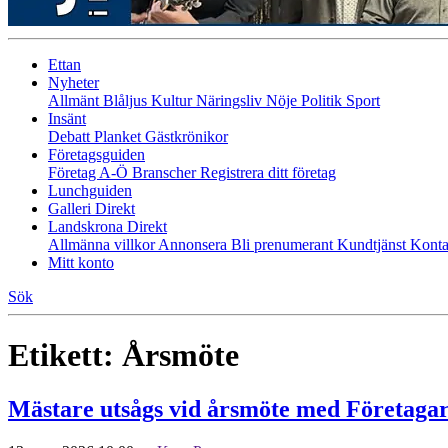
Ettan
Nyheter
Allmänt
Blåljus
Kultur
Näringsliv
Nöje
Politik
Sport
Insänt
Debatt
Planket
Gästkrönikor
Företagsguiden
Företag A-Ö
Branscher
Registrera ditt företag
Lunchguiden
Galleri Direkt
Landskrona Direkt
Allmänna villkor
Annonsera
Bli prenumerant
Kundtjänst
Konta
Mitt konto
Sök
Etikett:
Årsmöte
Mästare utsågs vid årsmöte med Företaga