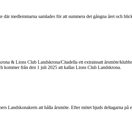
där medlemmarna samlades för att summera det gångna året och blicka 
ions Club Landskrona/Citadella ett extrainsatt årsmöte/klubbmöte.
och kommer från den 1 juli 2025 att kallas Lions Club Landskrona.
s Landskonakrets att hålla årsmöte. Efter mötet bjuds deltagarna på et