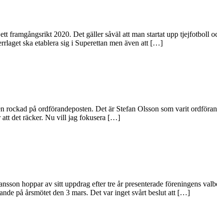
ett framgångsrikt 2020. Det gäller såväl att man startat upp tjejfotboll
errlaget ska etablera sig i Superettan men även att […]
 en rockad på ordförandeposten. Det är Stefan Olsson som varit ordföra
 att det räcker. Nu vill jag fokusera […]
ansson hoppar av sitt uppdrag efter tre år presenterade föreningens val
nde på årsmötet den 3 mars. Det var inget svårt beslut att […]