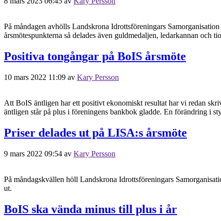
8 mars 2023 06:45
av
Kary Persson
På måndagen avhölls Landskrona Idrottsföreningars Samorganisation si
årsmötespunkterna så delades även guldmedaljen, ledarkannan och tio 
Positiva tongångar på BoIS årsmöte
10 mars 2022 11:09
av
Kary Persson
Att BoIS äntligen har ett positivt ekonomiskt resultat har vi redan skr
äntligen står på plus i föreningens bankbok gladde. En förändring i s
Priser delades ut på LISA:s årsmöte
9 mars 2022 09:54
av
Kary Persson
På måndagskvällen höll Landskrona Idrottsföreningars Samorganisati
ut.
BoIS ska vända minus till plus i år