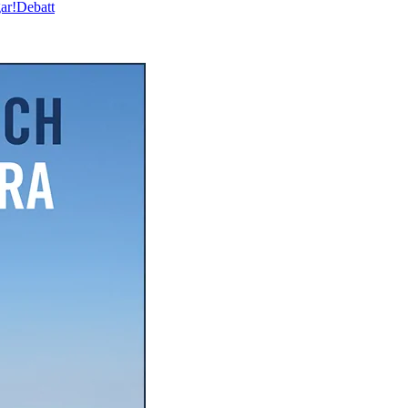
ar!
Debatt