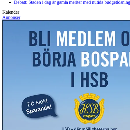
Debatt: Staden i dag är gamla meriter med nutida budgetlösning
Kalender
Annonser