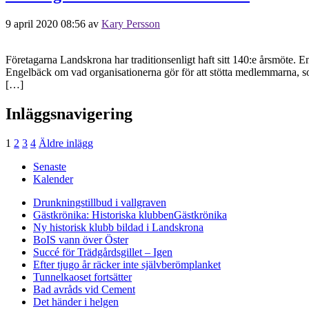
9 april 2020 08:56
av
Kary Persson
Företagarna Landskrona har traditionsenligt haft sitt 140:e årsmöte.
Engelbäck om vad organisationerna gör för att stötta medlemmarna, 
[…]
Inläggsnavigering
1
2
3
4
Äldre inlägg
Senaste
Kalender
Drunkningstillbud i vallgraven
Gästkrönika: Historiska klubben
Gästkrönika
Ny historisk klubb bildad i Landskrona
BoIS vann över Öster
Succé för Trädgårdsgillet – Igen
Efter tjugo år räcker inte självberöm
planket
Tunnelkaoset fortsätter
Bad avråds vid Cement
Det händer i helgen