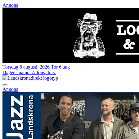
Annons
Torsdag 6 augusti, 2026
Tor 6 aug
Dagens namn:
Alfons, Inez
Annons