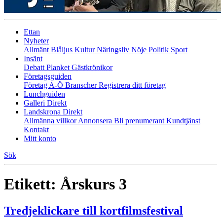
Ettan
Nyheter
Allmänt
Blåljus
Kultur
Näringsliv
Nöje
Politik
Sport
Insänt
Debatt
Planket
Gästkrönikor
Företagsguiden
Företag A-Ö
Branscher
Registrera ditt företag
Lunchguiden
Galleri Direkt
Landskrona Direkt
Allmänna villkor
Annonsera
Bli prenumerant
Kundtjänst
Kontakt
Mitt konto
Sök
Etikett:
Årskurs 3
Tredjeklickare till kortfilmsfestival