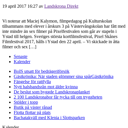
19 april 2017 16:27
av
Landskrona Direkt
Vi noterar att Maciej Kalymon, filmpedagog på Kulturskolan
tillsammans med elever i årskurs 3 på Västervångskolan har fått med
inte mindre än sex filmer på Pixelfestivalen som går av stapeln i
Ystad till helgen. Sveriges största kortfilmsfestival, Pixel Skånes
Filmfestival 2017, hålls i Ystad den 22 april. – Vi skickade in åtta
filmer och sex […]
Senaste
Kalender
BoIS utsatt för bedrägeriförsök
Gästkrönika: När staden glömmer sina spår
Gästkrönika
Fängelse för rattfylla
Nytt halsbandsrån mot äldre kvinna
De beslut som byggde Landskrona
planket
2 100 Landskronabor får tycka till om tryggheten
Stölder i topp
Butik på väster rånad
Flotta flottar på plats
Bachatakväll med Klenia i Slottsparken
Kalender