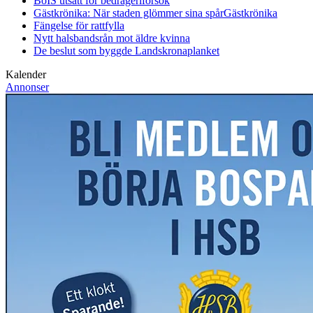
BoIS utsatt för bedrägeriförsök
Gästkrönika: När staden glömmer sina spår
Gästkrönika
Fängelse för rattfylla
Nytt halsbandsrån mot äldre kvinna
De beslut som byggde Landskrona
planket
Kalender
Annonser