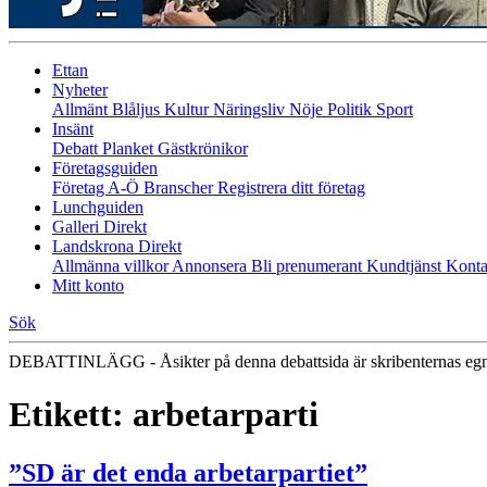
Ettan
Nyheter
Allmänt
Blåljus
Kultur
Näringsliv
Nöje
Politik
Sport
Insänt
Debatt
Planket
Gästkrönikor
Företagsguiden
Företag A-Ö
Branscher
Registrera ditt företag
Lunchguiden
Galleri Direkt
Landskrona Direkt
Allmänna villkor
Annonsera
Bli prenumerant
Kundtjänst
Konta
Mitt konto
Sök
DEBATTINLÄGG - Åsikter på denna debattsida är skribenternas eg
Etikett:
arbetarparti
”SD är det enda arbetarpartiet”