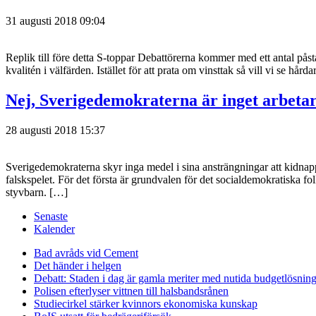
31 augusti 2018 09:04
Replik till före detta S-toppar Debattörerna kommer med ett antal pås
kvalitén i välfärden. Istället för att prata om vinsttak så vill vi se hå
Nej, Sverigedemokraterna är inget arbetar
28 augusti 2018 15:37
Sverigedemokraterna skyr inga medel i sina ansträngningar att kidnapp
falskspelet. För det första är grundvalen för det socialdemokratiska 
styvbarn. […]
Senaste
Kalender
Bad avråds vid Cement
Det händer i helgen
Debatt: Staden i dag är gamla meriter med nutida budgetlösning
Polisen efterlyser vittnen till halsbandsrånen
Studiecirkel stärker kvinnors ekonomiska kunskap