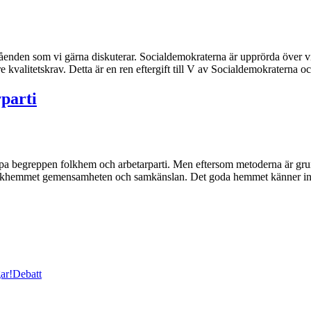
tåenden som vi gärna diskuterar. Socialdemokraterna är upprörda över vi
rdare kvalitetskrav. Detta är en ren eftergift till V av Socialdemokraterna
parti
a begreppen folkhem och arbetarparti. Men eftersom metoderna är grundf
folkhemmet gemensamheten och samkänslan. Det goda hemmet känner inte til
ar!
Debatt