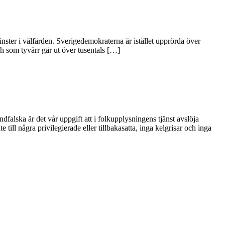
nster i välfärden. Sverigedemokraterna är istället upprörda över
 och som tyvärr går ut över tusentals […]
alska är det vår uppgift att i folkupplysningens tjänst avslöja
l några privilegierade eller tillbakasatta, inga kelgrisar och inga