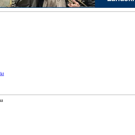
kt
na