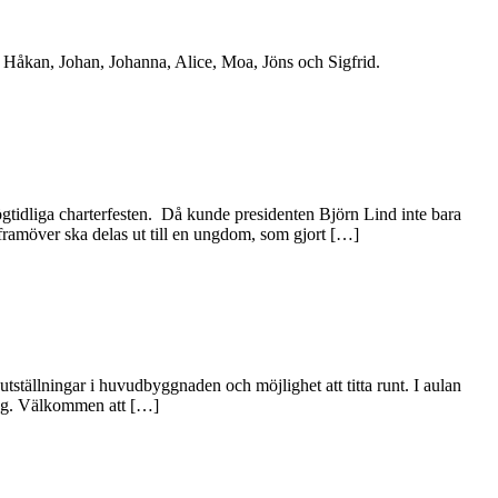
från Håkan, Johan, Johanna, Alice, Moa, Jöns och Sigfrid.
högtidliga charterfesten. Då kunde presidenten Björn Lind inte bara
ramöver ska delas ut till en ungdom, som gjort […]
tällningar i huvudbyggnaden och möjlighet att titta runt. I aulan
 dag. Välkommen att […]