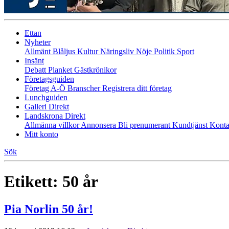
Ettan
Nyheter
Allmänt
Blåljus
Kultur
Näringsliv
Nöje
Politik
Sport
Insänt
Debatt
Planket
Gästkrönikor
Företagsguiden
Företag A-Ö
Branscher
Registrera ditt företag
Lunchguiden
Galleri Direkt
Landskrona Direkt
Allmänna villkor
Annonsera
Bli prenumerant
Kundtjänst
Konta
Mitt konto
Sök
Etikett:
50 år
Pia Norlin 50 år!