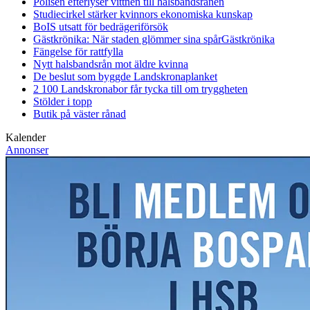
Polisen efterlyser vittnen till halsbandsrånen
Studiecirkel stärker kvinnors ekonomiska kunskap
BoIS utsatt för bedrägeriförsök
Gästkrönika: När staden glömmer sina spår
Gästkrönika
Fängelse för rattfylla
Nytt halsbandsrån mot äldre kvinna
De beslut som byggde Landskrona
planket
2 100 Landskronabor får tycka till om tryggheten
Stölder i topp
Butik på väster rånad
Kalender
Annonser