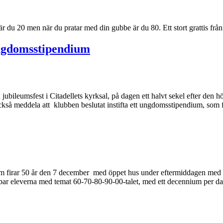
et är du 20 men när du pratar med din gubbe är du 80. Ett stort grattis 
ungdomsstipendium
 jubileumsfest i Citadellets kyrksal, på dagen ett halvt sekel efter den 
å meddela att klubben beslutat instifta ett ungdomsstipendium, som f
m firar 50 år den 7 december med öppet hus under eftermiddagen med uts
jobbar eleverna med temat 60-70-80-90-00-talet, med ett decennium per