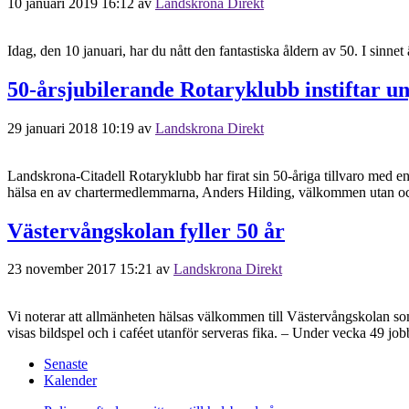
10 januari 2019 16:12
av
Landskrona Direkt
Idag, den 10 januari, har du nått den fantastiska åldern av 50. I sinn
50-årsjubilerande Rotaryklubb instiftar 
29 januari 2018 10:19
av
Landskrona Direkt
Landskrona-Citadell Rotaryklubb har firat sin 50-åriga tillvaro med en
hälsa en av chartermedlemmarna, Anders Hilding, välkommen utan ocks
Västervångskolan fyller 50 år
23 november 2017 15:21
av
Landskrona Direkt
Vi noterar att allmänheten hälsas välkommen till Västervångskolan so
visas bildspel och i caféet utanför serveras fika. – Under vecka 49 
Senaste
Kalender