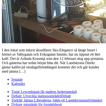
I den lokal som inhyst skoaffären Sko-Elegance så länge huset i
hörnet av Säbygatan och Eriksgatan funnits, har nu öppnat ett litet
kafé. Det är Arlinda Krasniqi som den 12 februari slog upp portarna.
Och gästerna har redan börjat hitta dit. När Landskrona Direkt
gästar kaféet på onsdagsförmiddagen kommer det och går kunder
med jämna […]
Senaste
Kalender
Tonie Lewenhaupt får stadens hedersmedalj
Debatt: Utveckla stationsområdet
Debatt
Torkild, lämna Liberalerna, bilda ett Landskronaparti!
planket
Dykare misstänkt för forntidsbrott