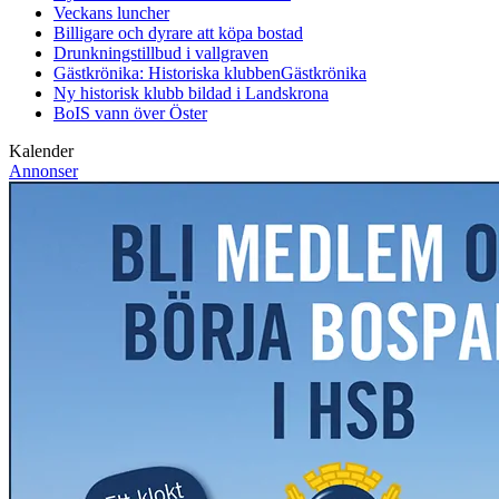
Veckans luncher
Billigare och dyrare att köpa bostad
Drunkningstillbud i vallgraven
Gästkrönika: Historiska klubben
Gästkrönika
Ny historisk klubb bildad i Landskrona
BoIS vann över Öster
Kalender
Annonser