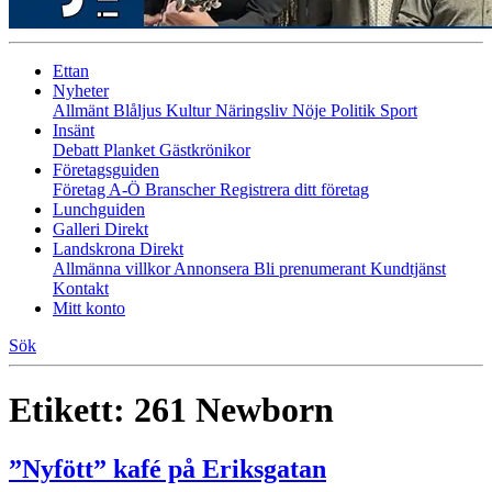
Ettan
Nyheter
Allmänt
Blåljus
Kultur
Näringsliv
Nöje
Politik
Sport
Insänt
Debatt
Planket
Gästkrönikor
Företagsguiden
Företag A-Ö
Branscher
Registrera ditt företag
Lunchguiden
Galleri Direkt
Landskrona Direkt
Allmänna villkor
Annonsera
Bli prenumerant
Kundtjänst
Kontakt
Mitt konto
Sök
Etikett:
261 Newborn
”Nyfött” kafé på Eriksgatan