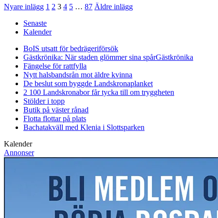
Nyare inlägg
1
2
3
4
5
…
87
Äldre inlägg
Senaste
Kalender
BoIS utsatt för bedrägeriförsök
Gästkrönika: När staden glömmer sina spår
Gästkrönika
Fängelse för rattfylla
Nytt halsbandsrån mot äldre kvinna
De beslut som byggde Landskrona
planket
2 100 Landskronabor får tycka till om tryggheten
Stölder i topp
Butik på väster rånad
Flotta flottar på plats
Bachatakväll med Klenia i Slottsparken
Kalender
Annonser