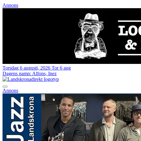
Annons
Torsdag 6 augusti, 2026
Tor 6 aug
Dagens namn:
Alfons, Inez
Annons