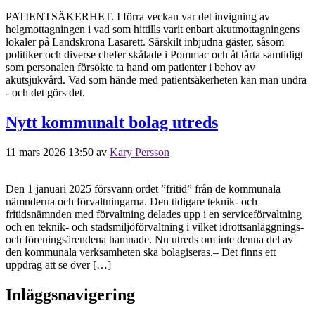
PATIENTSÄKERHET. I förra veckan var det invigning av
helgmottagningen i vad som hittills varit enbart akutmottagningens
lokaler på Landskrona Lasarett. Särskilt inbjudna gäster, såsom
politiker och diverse chefer skålade i Pommac och åt tårta samtidigt
som personalen försökte ta hand om patienter i behov av
akutsjukvård. Vad som hände med patientsäkerheten kan man undra
- och det görs det.
Nytt kommunalt bolag utreds
11 mars 2026 13:50
av
Kary Persson
Den 1 januari 2025 försvann ordet ”fritid” från de kommunala
nämnderna och förvaltningarna. Den tidigare teknik- och
fritidsnämnden med förvaltning delades upp i en serviceförvaltning
och en teknik- och stadsmiljöförvaltning i vilket idrottsanläggnings-
och föreningsärendena hamnade. Nu utreds om inte denna del av
den kommunala verksamheten ska bolagiseras.– Det finns ett
uppdrag att se över […]
Inläggsnavigering