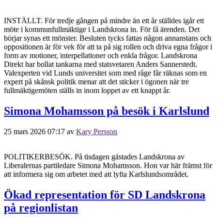
INSTÄLLT. För tredje gången på mindre än ett år ställdes igår ett
möte i kommunfullmäktige i Landskrona in. För få ärenden. Det
börjar synas ett mönster. Besluten tycks fattas någon annanstans och
oppositionen är för vek för att ta på sig rollen och driva egna frågor i
form av motioner, interpellationer och enkla frågor. Landskrona
Direkt har bollat tankarna med statsvetaren Anders Sannerstedt.
Valexperten vid Lunds universitet som med råge får räknas som en
expert på skånsk politik menar att det sticker i ögonen när tre
fullmäktigemöten ställs in inom loppet av ett knappt år.
Simona Mohamsson på besök i Karlslund
25 mars 2026 07:17
av
Kary Persson
POLITIKERBESÖK. På tisdagen gästades Landskrona av
Liberalernas partiledare Simona Mohamsson. Hon var här främst för
att informera sig om arbetet med att lyfta Karlslundsområdet.
Ökad representation för SD Landskrona
på regionlistan