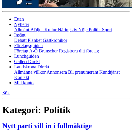
Ettan
Nyheter
Allmänt
Blåljus
Kultur
Näringsliv
Nöje
Politik
Sport
Insänt
Debatt
Planket
Gästkrönikor
Företagsguiden
Företag A-Ö
Branscher
Registrera ditt företag
Lunchguiden
Galleri Direkt
Landskrona Direkt
Allmänna villkor
Annonsera
Bli prenumerant
Kundtjänst
Kontakt
Mitt konto
Sök
Kategori:
Politik
Nytt parti vill in i fullmäktige