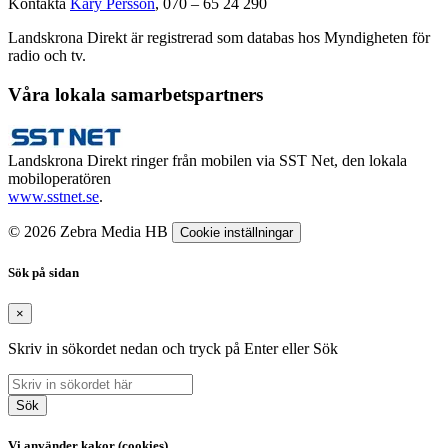
Kontakta
Kary Persson
, 070 – 65 24 290
Landskrona Direkt är registrerad som databas hos Myndigheten för
radio och tv.
Våra lokala samarbetspartners
Landskrona Direkt ringer från mobilen via SST Net, den lokala
mobiloperatören
www.sstnet.se
.
© 2026 Zebra Media HB
Cookie inställningar
Sök på sidan
×
Skriv in sökordet nedan och tryck på Enter eller Sök
Sök
Vi använder kakor (cookies)