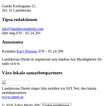
Gamla Kyrkogatan 21,
261 31 Landskrona
Tipsa redaktionen
info@landskronadirekt.com
eller ring 070 – 65 24 291
Annonsera
Kontakta
Kary Persson
, 070 – 65 24 290
Landskrona Direkt är registrerad som databas hos Myndigheten för
radio och tv.
Våra lokala samarbetspartners
Landskrona Direkt ringer från mobilen via SST Net, den lokala
mobiloperatören
www.sstnet.se
.
© 2026 Zebra Media HB
Cookie inställningar