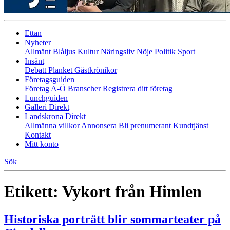
Ettan
Nyheter
Allmänt
Blåljus
Kultur
Näringsliv
Nöje
Politik
Sport
Insänt
Debatt
Planket
Gästkrönikor
Företagsguiden
Företag A-Ö
Branscher
Registrera ditt företag
Lunchguiden
Galleri Direkt
Landskrona Direkt
Allmänna villkor
Annonsera
Bli prenumerant
Kundtjänst
Kontakt
Mitt konto
Sök
Etikett:
Vykort från Himlen
Historiska porträtt blir sommarteater på