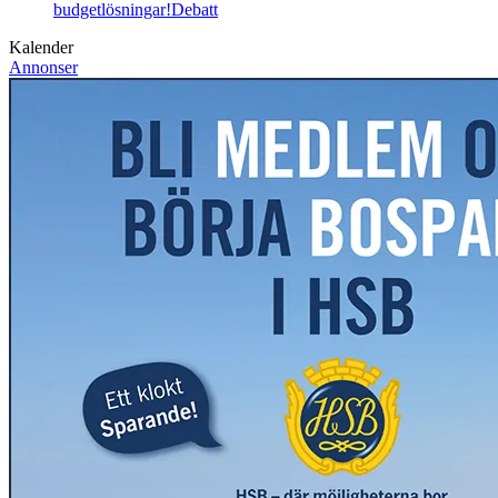
budgetlösningar!
Debatt
Kalender
Annonser