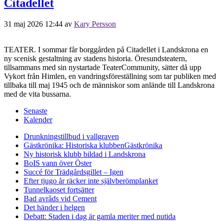
Citadellet
31 maj 2026 12:44
av
Kary Persson
TEATER. I sommar får borggården på Citadellet i Landskrona en
ny scenisk gestaltning av stadens historia. Öresundsteatern,
tillsammans med sin nystartade TeaterCommunity, sätter då upp
Vykort från Himlen, en vandringsföreställning som tar publiken med
tillbaka till maj 1945 och de människor som anlände till Landskrona
med de vita bussarna.
Senaste
Kalender
Drunkningstillbud i vallgraven
Gästkrönika: Historiska klubben
Gästkrönika
Ny historisk klubb bildad i Landskrona
BoIS vann över Öster
Succé för Trädgårdsgillet – Igen
Efter tjugo år räcker inte självberöm
planket
Tunnelkaoset fortsätter
Bad avråds vid Cement
Det händer i helgen
Debatt: Staden i dag är gamla meriter med nutida