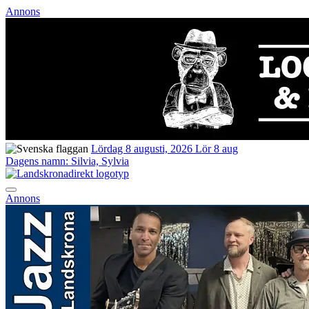
Annons
Lördag 8 augusti, 2026
Lör 8 aug
Dagens namn:
Silvia, Sylvia
Annons