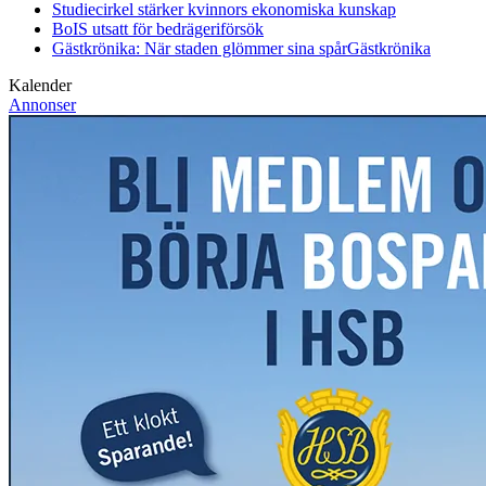
Studiecirkel stärker kvinnors ekonomiska kunskap
BoIS utsatt för bedrägeriförsök
Gästkrönika: När staden glömmer sina spår
Gästkrönika
Kalender
Annonser