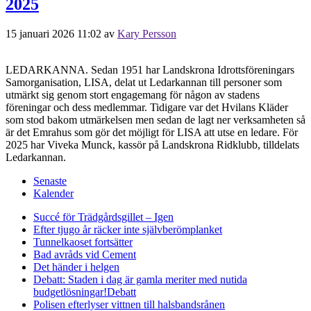
2025
15 januari 2026 11:02
av
Kary Persson
LEDARKANNA. Sedan 1951 har Landskrona Idrottsföreningars
Samorganisation, LISA, delat ut Ledarkannan till personer som
utmärkt sig genom stort engagemang för någon av stadens
föreningar och dess medlemmar. Tidigare var det Hvilans Kläder
som stod bakom utmärkelsen men sedan de lagt ner verksamheten så
är det Emrahus som gör det möjligt för LISA att utse en ledare. För
2025 har Viveka Munck, kassör på Landskrona Ridklubb, tilldelats
Ledarkannan.
Senaste
Kalender
Succé för Trädgårdsgillet – Igen
Efter tjugo år räcker inte självberöm
planket
Tunnelkaoset fortsätter
Bad avråds vid Cement
Det händer i helgen
Debatt: Staden i dag är gamla meriter med nutida
budgetlösningar!
Debatt
Polisen efterlyser vittnen till halsbandsrånen