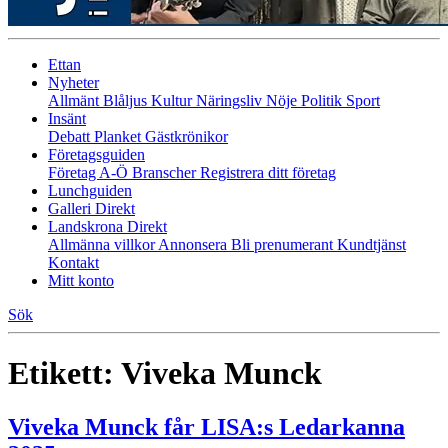
Ettan
Nyheter
Allmänt
Blåljus
Kultur
Näringsliv
Nöje
Politik
Sport
Insänt
Debatt
Planket
Gästkrönikor
Företagsguiden
Företag A-Ö
Branscher
Registrera ditt företag
Lunchguiden
Galleri Direkt
Landskrona Direkt
Allmänna villkor
Annonsera
Bli prenumerant
Kundtjänst
Kontakt
Mitt konto
Sök
Etikett:
Viveka Munck
Viveka Munck får LISA:s Ledarkanna