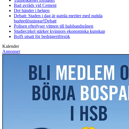
Tunnelkaoset fortsätter
Bad avråds vid Cement
Det händer i helgen
Debatt: Staden i dag är gamla meriter med nutida
budgetlösningar!
Debatt
Polisen efterlyser vittnen till halsbandsrånen
Studiecirkel stärker kvinnors ekonomiska kunskap
BoIS utsatt för bedrägeriförsök
Kalender
Annonser