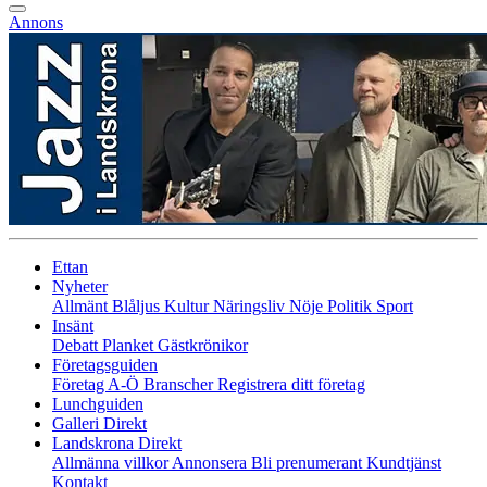
Annons
Ettan
Nyheter
Allmänt
Blåljus
Kultur
Näringsliv
Nöje
Politik
Sport
Insänt
Debatt
Planket
Gästkrönikor
Företagsguiden
Företag A-Ö
Branscher
Registrera ditt företag
Lunchguiden
Galleri Direkt
Landskrona Direkt
Allmänna villkor
Annonsera
Bli prenumerant
Kundtjänst
Kontakt