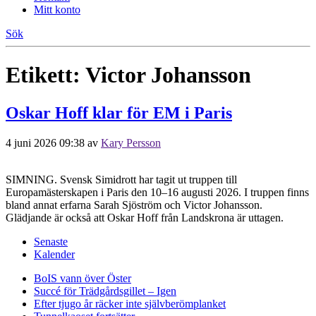
Mitt konto
Sök
Etikett:
Victor Johansson
Oskar Hoff klar för EM i Paris
4 juni 2026 09:38
av
Kary Persson
SIMNING. Svensk Simidrott har tagit ut truppen till
Europamästerskapen i Paris den 10–16 augusti 2026. I truppen finns
bland annat erfarna Sarah Sjöström och Victor Johansson.
Glädjande är också att Oskar Hoff från Landskrona är uttagen.
Senaste
Kalender
BoIS vann över Öster
Succé för Trädgårdsgillet – Igen
Efter tjugo år räcker inte självberöm
planket