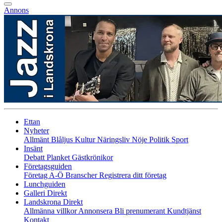
Annons
Ettan
Nyheter
Allmänt
Blåljus
Kultur
Näringsliv
Nöje
Politik
Sport
Insänt
Debatt
Planket
Gästkrönikor
Företagsguiden
Företag A-Ö
Branscher
Registrera ditt företag
Lunchguiden
Galleri Direkt
Landskrona Direkt
Allmänna villkor
Annonsera
Bli prenumerant
Kundtjänst
Kontakt