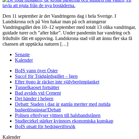
Den 11 september är det Vandringens dag i hela Sverige. I
Landskrona och på Ven hakar man på och arrangerar
Vandringsgillet den 10–12 september med totalt 13 olika vandringar,
guidade turer och ”after hike”. Under pandemin har vandring och
friluftsliv fått ett uppsving. Landskrona stad vill att ännu fler ska få
chansen att upptäcka naturen […]
Senaste
Kalender
BoIS vann över Öster
Succé för Trädgårdsgillet – Igen
Efter tjugo år räcker inte självberöm
planket
Tunnelkaoset fortsätter
Bad avråds vid Cement
Det händer i helgen
Debatt: Staden i dag är gamla meriter med nutida
budgetlösningar!
Debatt
Polisen efterlyser vittnen till halsbandsrånen
Studiecirkel stärker kvinnors ekonomiska kunskap
BoIS utsatt för bedrägeriförsök
Kalender