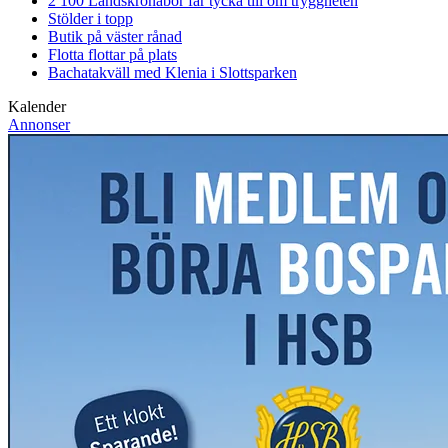
2 100 Landskronabor får tycka till om tryggheten
Stölder i topp
Butik på väster rånad
Flotta flottar på plats
Bachatakväll med Klenia i Slottsparken
Kalender
Annonser