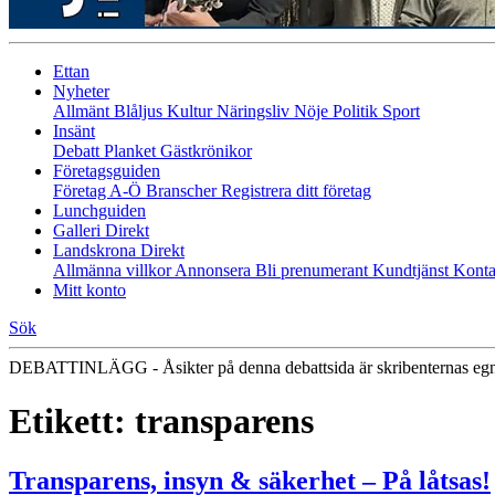
Ettan
Nyheter
Allmänt
Blåljus
Kultur
Näringsliv
Nöje
Politik
Sport
Insänt
Debatt
Planket
Gästkrönikor
Företagsguiden
Företag A-Ö
Branscher
Registrera ditt företag
Lunchguiden
Galleri Direkt
Landskrona Direkt
Allmänna villkor
Annonsera
Bli prenumerant
Kundtjänst
Konta
Mitt konto
Sök
DEBATTINLÄGG - Åsikter på denna debattsida är skribenternas eg
Etikett:
transparens
Transparens, insyn & säkerhet – På låtsas!