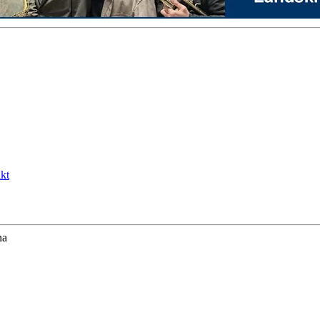
kt
na