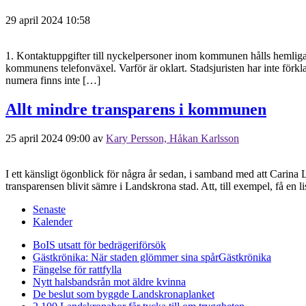
29 april 2024 10:58
1. Kontaktuppgifter till nyckelpersoner inom kommunen hålls hemlig
kommunens telefonväxel. Varför är oklart. Stadsjuristen har inte förk
numera finns inte […]
Allt mindre transparens i kommunen
25 april 2024 09:00
av
Kary Persson, Håkan Karlsson
I ett känsligt ögonblick för några år sedan, i samband med att Carina L
transparensen blivit sämre i Landskrona stad. Att, till exempel, få en 
Senaste
Kalender
BoIS utsatt för bedrägeriförsök
Gästkrönika: När staden glömmer sina spår
Gästkrönika
Fängelse för rattfylla
Nytt halsbandsrån mot äldre kvinna
De beslut som byggde Landskrona
planket