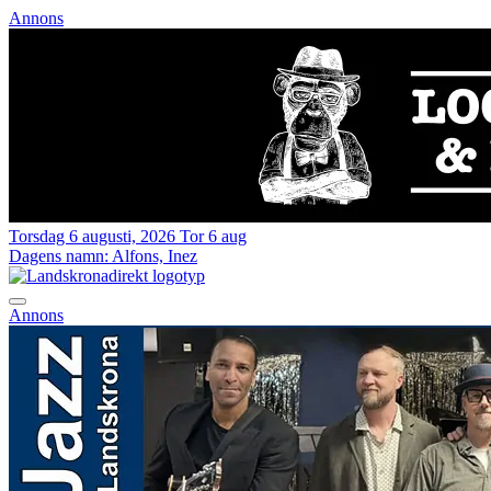
Annons
Torsdag 6 augusti, 2026
Tor 6 aug
Dagens namn:
Alfons, Inez
Annons